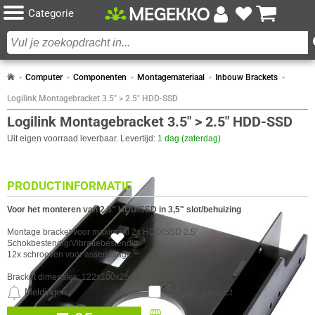
Categorie
Computer
Componenten
Montagemateriaal
Inbouw Brackets
Logilink Montagebracket 3.5" > 2.5" HDD-SSD
Logilink Montagebracket 3.5" > 2.5" HDD-SSD
Uit eigen voorraad leverbaar. Levertijd:
1 dag (zaterdag)
PRODUCTINFORMATIE
Voor het monteren van 2,5" HDD/SSD in 3,5" slot/behuizing
Montage bracket voor maximaal 2x HDD/SSD 2.5"
9x
Schokbestendig/Vibratiebestendig.
12x schroeven voor assemblage
Bracket dimensies: 122x100x25mm
Meldingen
Vergelijk product
VAAK SAMEN GEKOCHT MET
Beschikbaar in onze