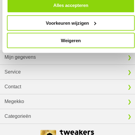
Artikelnr
1138820
door in de footer van onze website te klikken op ‘Cookievoorkeuren’
Alles accepteren
Merk
ICY BOX
onder het kopje ‘Mijn gegevens’.
Garantie
24 maanden
5,
8,
95
95
Voorkeuren wijzigen
Verkrijgbaar sinds
Maart 2021
Vergelijk product
Vergelijk product
⚑ Fout melden
Weigeren
Mijn gegevens
Service
Contact
Megekko
Categorieën