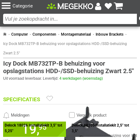
Categorie
Computer
Componenten
Montagemateriaal
Inbouw Brackets
Icy Dock MB732TP-B behuizing voor opslagstations HDD-/SSD-behuizing
Zwart 2.5"
Icy Dock MB732TP-B behuizing voor
opslagstations HDD-/SSD-behuizing Zwart 2.5"
Uit voorraad leverbaar. Levertijd:
4 werkdagen (woensdag)
SPECIFICATIES
DESIGN
VERGELIJKBARE PRODUCTEN
Meldingen
Vergelijk product
Eigenschap
Waarde
Kleur Product
Zwart
19,
✓
Delock 18026 Installatiekit 3,5" tot
Delock 18105 Installatiekit 2,5" tot
95
30 dagen bedenktermijn!
Materiaal
Kunststof
5,25"
3,5"
✓
24 maanden garantie!
Type product
HDD-/SSD-behuizing
De Icy Dock MB732TP-B is een compacte 2.5" HDD/SSD-behuizing voor het