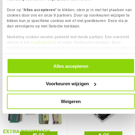
Eigenschap
Waarde
Harde schijf formaat
2.5/3.5"
Garantie
24 maanden
Door op "
Alles accepteren
" te klikken, stem je in met het plaatsen van
KENMERKEN
cookies door ons en onze 9 partners. Door op voorkeuren wijzigen te
kikken kun je specifieke cookies wel of niet goedkeuren. Deze sla je
Eigenschap
Waarde
Maat
13,3 cm (5.25")
dan vervolgens op met Selectie toestaan.
PRODUCT INFORMATIE
EAN
4043619472000
Marketing cookies worden gedeeld met derde partijen. Een overzicht
5,
8,
95
95
cookiebeleid
vind je in het
of onder Voorkeuren wijzigen. Deze
Vendorcode
47200
worden gebruikt zodat we gerichter reclamebanners kunnen inzetten op
Artikelnr
770832
Vergelijk product
Vergelijk product
andere websites. In onze cookievoorkeuren vind je een overzicht van
alle cookies. Je kunt je gegeven toestemming altijd intrekken, dit doe je
Merk
DeLock
door in de footer van onze website te klikken op ‘Cookievoorkeuren’
Haiqoe inbouwbracket 2.5-3.5 MF-
ICY BOX IB-AC729 spacer voor 7mm
Alles accepteren
Garantie
24 maanden
onder het kopje ‘Mijn gegevens’.
420
2,5" schijven naar 9mm
Verkrijgbaar sinds
Februari 2016
Voorkeuren wijzigen
⚑ Fout melden
Weigeren
EXTRA INFORMATIE