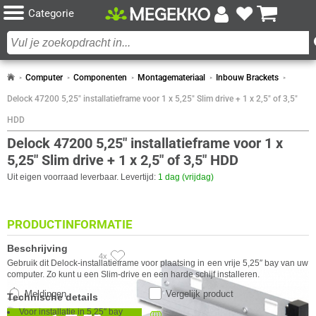
Categorie
Computer
Componenten
Montagemateriaal
Inbouw Brackets
Delock 47200 5,25" installatieframe voor 1 x 5,25" Slim drive + 1 x 2,5" of 3,5"
HDD
Delock 47200 5,25" installatieframe voor 1 x
5,25" Slim drive + 1 x 2,5" of 3,5" HDD
Uit eigen voorraad leverbaar. Levertijd:
1 dag (vrijdag)
PRODUCTINFORMATIE
Beschrijving
4x
Gebruik dit Delock-installatieframe voor plaatsing in een vrije 5,25″ bay van uw
computer. Zo kunt u een Slim-drive en een harde schijf installeren.
Meldingen
Vergelijk product
Technische details
Voor installatie in 5,25″ bay
Beschikbaar in onze