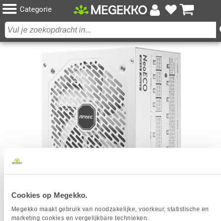
Categorie
Cookies op Megekko.
ANTEC NE1000G M ATX 3.0 WIT PSU / PC VOEDING
Megekko maakt gebruik van noodzakelijke, voorkeur, statistische en
Het product dat je zocht is helaas niet meer beschikbaar.
marketing cookies en vergelijkbare technieken.