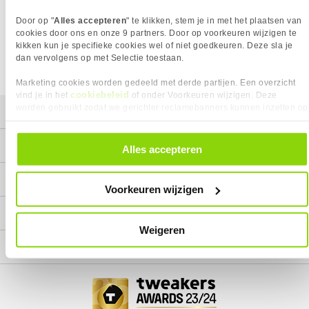
Wij doen ons uiterste best om al onze producten zo lang
Door op "
Alles accepteren
" te klikken, stem je in met het plaatsen van
mogelijk leverbaar te houden.
Helaas is dit product op dit
moment bij geen van onze leveranciers leverbaar.
cookies door ons en onze 9 partners. Door op voorkeuren wijzigen te
kikken kun je specifieke cookies wel of niet goedkeuren. Deze sla je
We helpen je graag met een ander product uit de categorie
dan vervolgens op met Selectie toestaan.
PC Voedingen (PSU).
Marketing cookies worden gedeeld met derde partijen. Een overzicht
cookiebeleid
vind je in het
of onder Voorkeuren wijzigen. Deze
worden gebruikt zodat we gerichter reclamebanners kunnen inzetten op
Mijn gegevens
andere websites. In onze cookievoorkeuren vind je een overzicht van
alle cookies. Je kunt je gegeven toestemming altijd intrekken, dit doe je
Service
door in de footer van onze website te klikken op ‘Cookievoorkeuren’
Alles accepteren
onder het kopje ‘Mijn gegevens’.
Contact
Voorkeuren wijzigen
Megekko
Weigeren
Categorieën