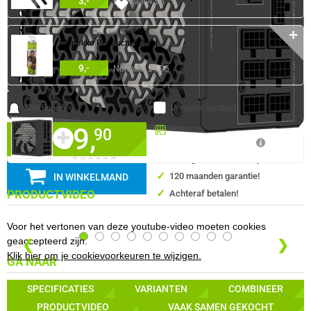
3,-
Normaal 4,95
776x
✛
Megekko Perslucht 600ml
9,-
Normaal 14,95
0 artikelen geselecteerd
Meldingen
Vergelijk product
189,
Beschikbaar in onze
90
✚
Megekko Shop Breda
✓
30 dagen bedenktermijn!
✓
120 maanden garantie!
IN WINKELMAND
✓
PRODUCTVIDEO
Achteraf betalen!
Voor het vertonen van deze youtube-video moeten cookies
geaccepteerd zijn.
❮
❯
Klik hier om je cookievoorkeuren te wijzigen.
GA NAAR
SPECIFICATIES
VARIANTEN
COMBINEER
VAAK SAMEN GEKOCHT MET
PRODUCTVIDEO
VAAK SAMEN GEKOCHT