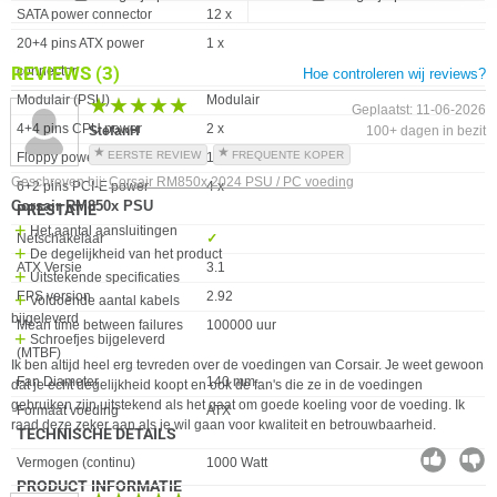
Eigenschap
Waarde
SATA power connector
12 x
20+4 pins ATX power
1 x
REVIEWS
(3)
connector
Hoe controleren wij reviews?
Modulair (PSU)
Modulair
★★★★★
★★★★★
Geplaatst: 11-06-2026
4+4 pins CPU power
2 x
StefanH
100+ dagen in bezit
EERSTE REVIEW
FREQUENTE KOPER
Floppy power connector
1 x
Geschreven bij:
Corsair RM850x 2024 PSU / PC voeding
6+2 pins PCI-E power
4 x
Corsair RM850x PSU
PRESTATIE
Het aantal aansluitingen
Eigenschap
Waarde
Netschakelaar
✓︎
De degelijkheid van het product
ATX Versie
3.1
Uitstekende specificaties
EPS version
2.92
Voldoende aantal kabels
bijgeleverd
Mean time between failures
100000 uur
Schroefjes bijgeleverd
(MTBF)
Ik ben altijd heel erg tevreden over de voedingen van Corsair. Je weet gewoon
Fan Diameter
140 mm
dat je echt degelijkheid koopt en ook de fan's die ze in de voedingen
gebruiken zijn uitstekend als het gaat om goede koeling voor de voeding. Ik
Formaat voeding
ATX
raad deze zeker aan als je wil gaan voor kwaliteit en betrouwbaarheid.
TECHNISCHE DETAILS
Eigenschap
Waarde
Vermogen (continu)
1000 Watt
PRODUCT INFORMATIE