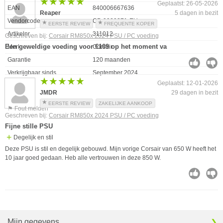
★★★★★
★★★★★
Geplaatst: 26-05-2026
EAN
840006667636
Reaper
5 dagen in bezit
Vendorcode
CP-9020271-EU
EERSTE REVIEW
FREQUENTE KOPER
Artikelnr
311012
Geschreven bij:
Corsair RM850x 2024 PSU / PC voeding
Een geweldige voeding voor €109 op het moment va
Merk
Corsair
Garantie
120 maanden
Verkrijgbaar sinds
September 2024
★★★★★
★★★★★
Geplaatst: 12-01-2026
JMDR
29 dagen in bezit
EERSTE REVIEW
ZAKELIJKE AANKOOP
⚑ Fout melden
Geschreven bij:
Corsair RM850x 2024 PSU / PC voeding
Fijne stille PSU
Degelijk en stil
Deze PSU is stil en degelijk gebouwd. Mijn vorige Corsair van 650 W heeft het
10 jaar goed gedaan. Heb alle vertrouwen in deze 850 W.
Mijn gegevens