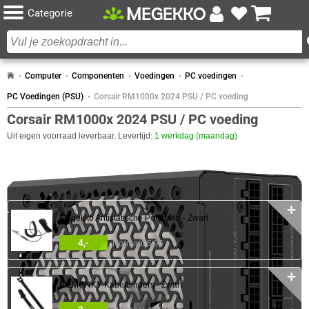
Categorie
Computer
Componenten
Voedingen
PC voedingen
PC Voedingen (PSU)
Corsair RM1000x 2024 PSU / PC voeding
Corsair RM1000x 2024 PSU / PC voeding
Uit eigen voorraad leverbaar. Levertijd:
1 werkdag (maandag)
COMBINEER
✛
Megekko Antistatische Polsband - Zwart
4,-
Normaal 5,95
✛
MEMONKY Kabelbinders - Zwart