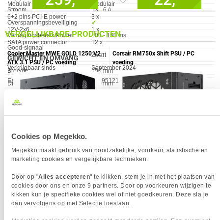
Modulair (PSU)
Modulair
Stroom
13 - 6 A
6+2 pins PCI-E power
3 x
Overspanningsbeveiliging
✓︎
12V-2x6
1 x
VERGELIJKBARE PRODUCTEN
Vertragingsbereik Power
100 - 150 ms
SATA power connector
12 x
Good-signaal
Cooler Master MWE GOLD 1250 V2 -
Corsair RM750x Shift PSU / PC
Kleur Product
Zwart
GEWICHT EN OMVANG
ATX 3.1 PSU / PC voeding
voeding
Verkrijgbaar sinds
September 2024
Eigenschap
Waarde
Breedte
150 mm
EAN
4719512151013
Diepte
180 mm
Vendorcode
MPE-A501-AFCAG-3EEU
Gewicht
2930 gram
Garantie
120 maanden
Hoogte
86 mm
INTERNE AANSLUITINGEN
Eigenschap
Waarde
ATX Power connector (24-pin)
✓︎
Cookies op Megekko.
EPS power connector (8-pin)
✓︎
Megekko maakt gebruik van noodzakelijke, voorkeur, statistische en
4-pins Molex power
4 x
marketing cookies en vergelijkbare technieken.
INVOERAPPARAAT
Meest getoonde prijs
Meest getoonde prijs
149,90
129,90
laatste 90 dagen:
laatste 90 dagen:
Door op "
Alles accepteren
" te klikken, stem je in met het plaatsen van
Eigenschap
Waarde
Bedoeld voor
PC
cookies door ons en onze 9 partners. Door op voorkeuren wijzigen te
119,
109,
90
90
KOELING
kikken kun je specifieke cookies wel of niet goedkeuren. Deze sla je
dan vervolgens op met Selectie toestaan.
Eigenschap
Waarde
Ventilator locatie
Boven
Vergelijk product
Vergelijk product
OVERIGE SPECIFICATIES