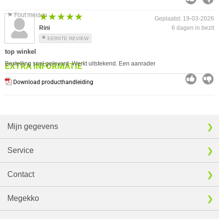
★★★★★
★★★★★
⚑ Fout melden
Geplaatst: 19-03-2026
Rini
6 dagen in bezit
EERSTE REVIEW
top winkel
Bestelling snel geleverd. Werkt uitstekend. Een aanrader
EXTRA INFORMATIE
Download producthandleiding
Mijn gegevens
Service
Contact
Megekko