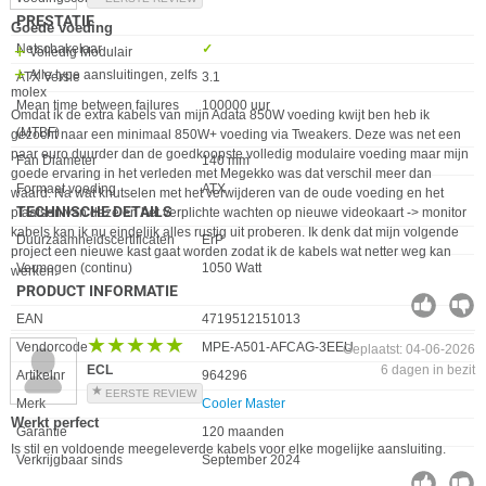
PRESTATIE
Goede voeding
Eigenschap
Waarde
Netschakelaar
✓︎
Volledig Modulair
Alle type aansluitingen, zelfs
ATX Versie
3.1
molex
Mean time between failures
100000 uur
Omdat ik de extra kabels van mijn Adata 850W voeding kwijt ben heb ik
(MTBF)
gezocht naar een minimaal 850W+ voeding via Tweakers. Deze was net een
paar euro duurder dan de goedkoopste volledig modulaire voeding maar mijn
Fan Diameter
140 mm
goede ervaring in het verleden met Megekko was dat verschil meer dan
Formaat voeding
ATX
waard. Na wat knutselen met het verwijderen van de oude voeding en het
TECHNISCHE DETAILS
plaatsen van deze en het verplichte wachten op nieuwe videokaart -> monitor
kabels kan ik nu eindelijk alles rustig uit proberen. Ik denk dat mijn volgende
Eigenschap
Waarde
Duurzaamheidscertificaten
ErP
project een nieuwe kast gaat worden zodat ik de kabels wat netter weg kan
Vermogen (continu)
1050 Watt
werken.
PRODUCT INFORMATIE
EAN
4719512151013
★★★★★
★★★★★
Vendorcode
MPE-A501-AFCAG-3EEU
Geplaatst: 04-06-2026
ECL
6 dagen in bezit
Artikelnr
964296
EERSTE REVIEW
Merk
Cooler Master
Werkt perfect
Garantie
120 maanden
Is stil en voldoende meegeleverde kabels voor elke mogelijke aansluiting.
Verkrijgbaar sinds
September 2024