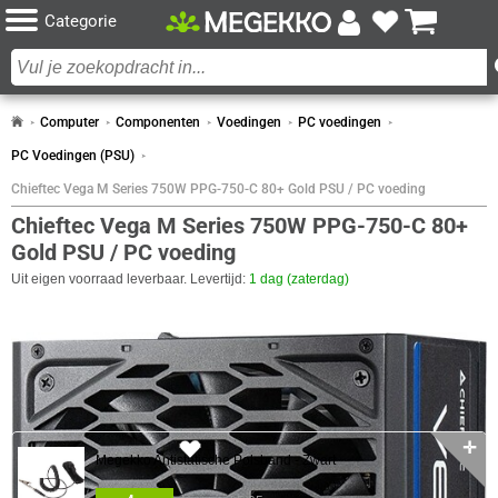
Categorie
Computer
Componenten
Voedingen
PC voedingen
PC Voedingen (PSU)
Chieftec Vega M Series 750W PPG-750-C 80+ Gold PSU / PC voeding
Chieftec Vega M Series 750W PPG-750-C 80+
Gold PSU / PC voeding
Uit eigen voorraad leverbaar. Levertijd:
1 dag (zaterdag)
SPECIFICATIES
CERTIFICATEN
COMBINEER
Eigenschap
Waarde
80 Plus Certificaat
Gold
DESIGN
✛
29x
Megekko Antistatische Polsband - Zwart
Eigenschap
Waarde
LED Verlichting
✖︎