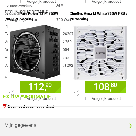
Vergelijk product
Vergelijk product
Formaat voeding
ATX
TECHNISCHE DETAILS
be quiet! Pure Power 13 M 750W
Chieftec Vega M White 750W PSU /
PSU / PC voeding
PC voeding
Eigenschap
Waarde
Vermogen (continu)
750 Watt
PRODUCT INFORMATIE
EAN
753263078896
Vendorcode
PPG-750-C
Artikelnr
970054
Merk
Chieftec
Verkrijgbaar sinds
Maart 2025
⚑ Fout melden
112,
108,
90
80
EXTRA INFORMATIE
Vergelijk product
Vergelijk product
Download specificatie sheet
Mijn gegevens