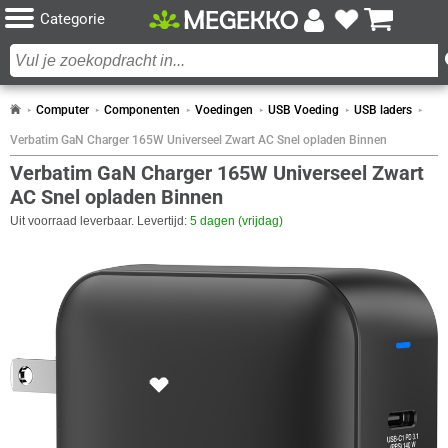
Categorie
Computer
Componenten
Voedingen
USB Voeding
USB laders
Verbatim GaN Charger 165W Universeel Zwart AC Snel opladen Binnen
Verbatim GaN Charger 165W Universeel Zwart
AC Snel opladen Binnen
Uit voorraad leverbaar. Levertijd:
5 dagen (vrijdag)
SPECIFICATIES
DESIGN
Eigenschap
Waarde
Aantal gelijktijdig verbonden
4
apparaten (max)
GaN
✓︎
Kleur Product
Zwart