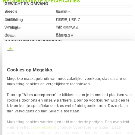
BELANGRIJKSTE SPECIFICATIES
GEWICHT EN OMVANG
Eigenschap
Waarde
Breedte
31 mm
Eigenschap
Waarde
Merk
Verbatim
Diepte
72 mm
Aansluiting
USB-A, USB-C
Gewicht
245 gram
Vermogen
100, 165 Watt
Hoogte
72 mm
Output
0.85, 2.3 A
INHOUD VAN DE VERPAKKING
Kleur Product
Zwart
Eigenschap
Waarde
Gebruiksaanwijzing
✓︎
Verkrijgbaar sinds
December 2024
Inbegrepen soorten
EU, UK, US
EAN
23942322160
voedingsstekkers
Vendorcode
32216
Cookies op Megekko.
Inclusief AC-adapter
✓︎
Garantie
24 maanden
Megekko maakt gebruik van noodzakelijke, voorkeur, statistische en
Aansluiting
USB-A, USB-C
marketing cookies en vergelijkbare technieken.
VERGELIJKBARE PRODUCTEN
OVERIGE SPECIFICATIES
Eigenschap
Waarde
Afmetingen binnendoos (B x D
255 x 300 x 130 mm
Door op "
Alles accepteren
" te klikken, stem je in met het plaatsen van
Maxo 100W 4-poorts 3x USB-C 1x
Sitecom 100W Power Delivery Wall
cookies door ons en onze 9 partners. Door op voorkeuren wijzigen te
x H)
USB-A Desktop Oplader
Charger (Black)
kikken kun je specifieke cookies wel of niet goedkeuren. Deze sla je
Plug and play
✓︎
dan vervolgens op met Selectie toestaan.
POORTEN & INTERFACES
Marketing cookies worden gedeeld met derde partijen. Een overzicht
Eigenschap
Waarde
Aantal poorten
4
cookiebeleid
vind je in het
of onder Voorkeuren wijzigen. Deze
USB Power Delivery
✓︎
worden gebruikt zodat we gerichter reclamebanners kunnen inzetten op