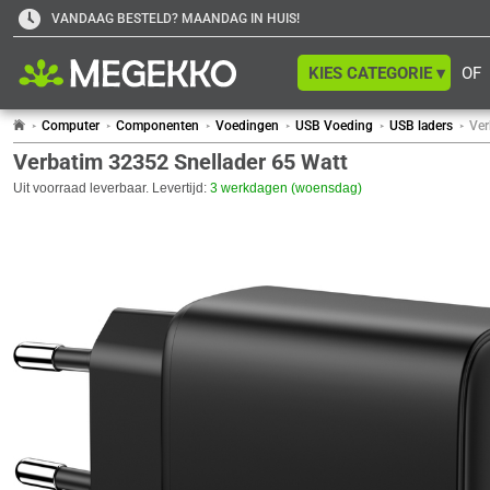
VANDAAG BESTELD? MAANDAG IN HUIS!
KIES CATEGORIE ▾
OF
Computer
Componenten
Voedingen
USB Voeding
USB laders
Ver
Verbatim 32352 Snellader 65 Watt
Uit voorraad leverbaar. Levertijd:
3 werkdagen (woensdag)