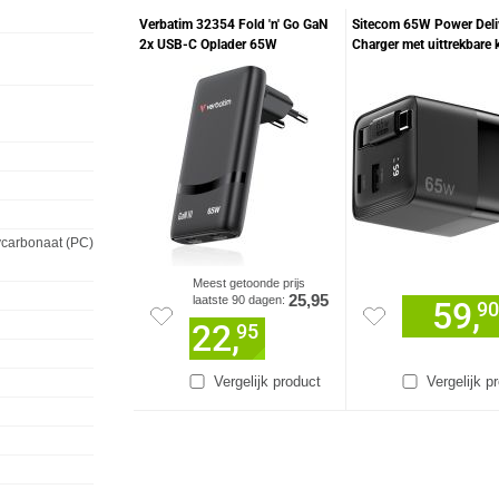
Verbatim 32354 Fold 'n' Go GaN
Sitecom 65W Power Deli
2x USB-C Oplader 65W
Charger met uittrekbare 
lycarbonaat (PC)
Meest getoonde prijs
25,95
laatste 90 dagen:
59,
90
22,
95
Vergelijk product
Vergelijk p