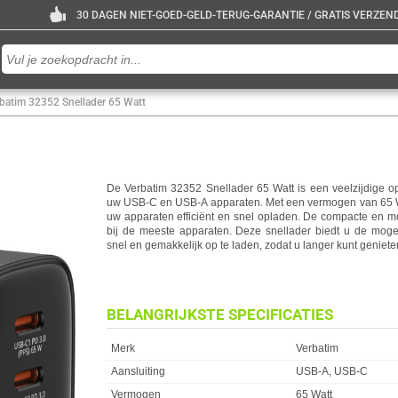
30 DAGEN NIET-GOED-GELD-TERUG-GARANTIE / GRATIS VERZENDE
batim 32352 Snellader 65 Watt
De Verbatim 32352 Snellader 65 Watt is een veelzijdige o
uw USB-C en USB-A apparaten. Met een vermogen van 65 Wat
uw apparaten efficiënt en snel opladen. De compacte en m
bij de meeste apparaten. Deze snellader biedt u de mog
snel en gemakkelijk op te laden, zodat u langer kunt geniete
BELANGRIJKSTE SPECIFICATIES
Eigenschap
Waarde
Merk
Verbatim
Aansluiting
USB-A, USB-C
Vermogen
65 Watt