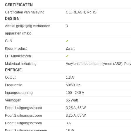
CERTIFICATEN
Eigenschap
Waarde
Certificaten van naleving
CE, REACH, RoHS
DESIGN
Eigenschap
Waarde
Aantal gelijktijdig verbonden
3
apparaten (max)
GaN
✓︎
Kleur Product
Zwart
LED-indicatoren
✓︎
Materiaal behuizing
Acrylonitrielbutadieenstyreen (ABS), Po
ENERGIE
Eigenschap
Waarde
Output
1.3 A
Frequentie
50/60 Hz
Ingangsspanning
100 - 240 V
Vermogen
65 Watt
Poort 1 uitgangsstroom
3,25 A, 65 W
Poort 2 uitgangsstroom
3,25 A, 65 W
Poort 3 uitgangsstroom
3 A
Poort 3 uitgangsvermogen
18 W