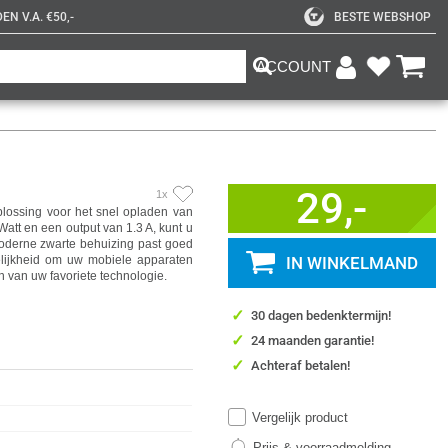
N V.A. €50,-
BESTE WEBSHOP
ACCOUNT
29,-
1x
plossing voor het snel opladen van
t en een output van 1.3 A, kunt u
oderne zwarte behuizing past goed
elijkheid om uw mobiele apparaten
IN WINKELMAND
n van uw favoriete technologie.
✓
30 dagen bedenktermijn!
✓
24 maanden garantie!
✓
Achteraf betalen!
Vergelijk product
Prijs & voorraadmelding