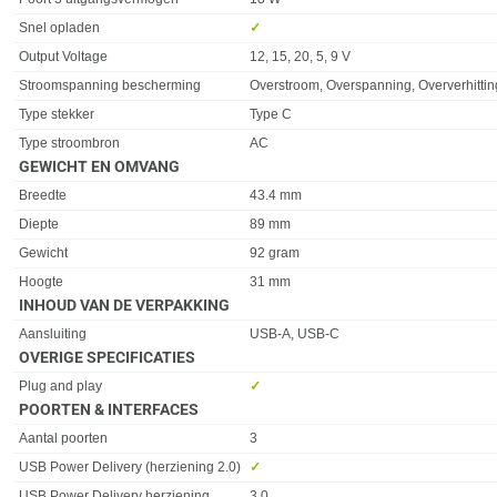
Snel opladen
✓︎
Output Voltage
12, 15, 20, 5, 9 V
Stroomspanning bescherming
Overstroom, Overspanning, Oververhitting
Type stekker
Type C
Type stroombron
AC
GEWICHT EN OMVANG
Eigenschap
Waarde
Breedte
43.4 mm
Diepte
89 mm
Gewicht
92 gram
Hoogte
31 mm
INHOUD VAN DE VERPAKKING
Eigenschap
Waarde
Aansluiting
USB-A, USB-C
OVERIGE SPECIFICATIES
Eigenschap
Waarde
Plug and play
✓︎
POORTEN & INTERFACES
Eigenschap
Waarde
Aantal poorten
3
USB Power Delivery (herziening 2.0)
✓︎
USB Power Delivery herziening
3.0