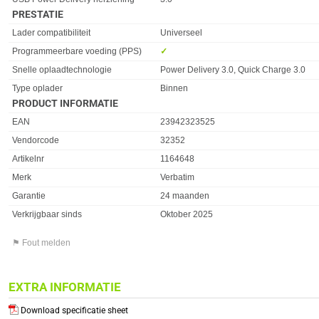
PRESTATIE
Eigenschap
Waarde
Lader compatibiliteit
Universeel
Programmeerbare voeding (PPS)
✓︎
Snelle oplaadtechnologie
Power Delivery 3.0, Quick Charge 3.0
Type oplader
Binnen
PRODUCT INFORMATIE
EAN
23942323525
Vendorcode
32352
Artikelnr
1164648
Merk
Verbatim
Garantie
24 maanden
Verkrijgbaar sinds
Oktober 2025
⚑ Fout melden
EXTRA INFORMATIE
Download specificatie sheet