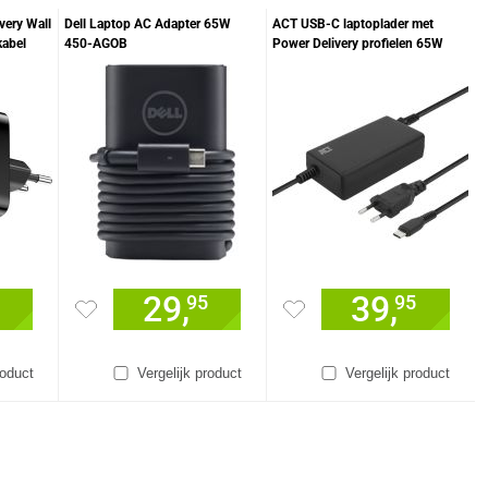
very Wall
Dell Laptop AC Adapter 65W
ACT USB-C laptoplader met
kabel
450-AGOB
Power Delivery profielen 65W
29,
39,
95
95
roduct
Vergelijk product
Vergelijk product