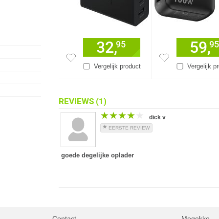
32,
59,
95
95
Vergelijk product
Vergelijk p
REVIEWS
(1)
★★★★★
★★★★★
dick v
EERSTE REVIEW
goede degelijke oplader
Contact
Megekko