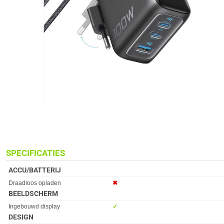
SPECIFICATIES
ACCU/BATTERIJ
Eigenschap
Waarde
Draadloos opladen
✖︎
BEELDSCHERM
Eigenschap
Waarde
Ingebouwd display
✓︎
DESIGN