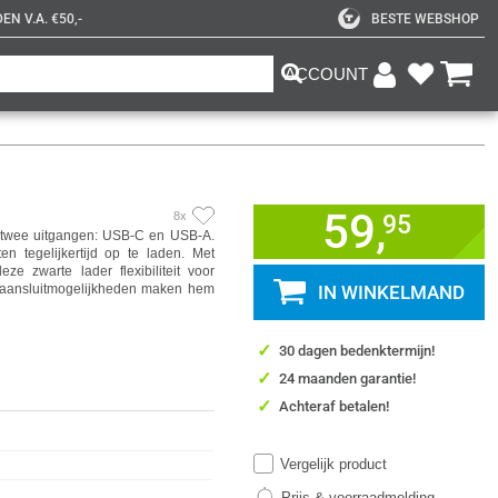
N V.A. €50,-
BESTE WEBSHOP
ACCOUNT
59,
8x
95
 twee uitgangen: USB-C en USB-A.
en tegelijkertijd op te laden. Met
e zwarte lader flexibiliteit voor
 aansluitmogelijkheden maken hem
IN WINKELMAND
✓
30 dagen bedenktermijn!
✓
24 maanden garantie!
✓
Achteraf betalen!
Vergelijk product
Prijs & voorraadmelding