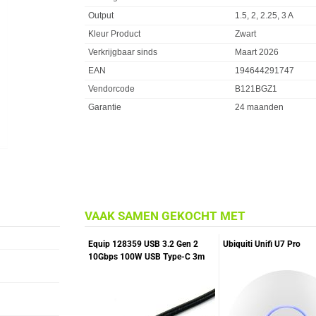
Output
1.5, 2, 2.25, 3 A
Kleur Product
Zwart
Verkrijgbaar sinds
Maart 2026
EAN
194644291747
Vendorcode
B121BGZ1
Garantie
24 maanden
VAAK SAMEN GEKOCHT MET
Equip 128359 USB 3.2 Gen 2
Ubiquiti Unifi U7 Pro
10Gbps 100W USB Type-C 3m