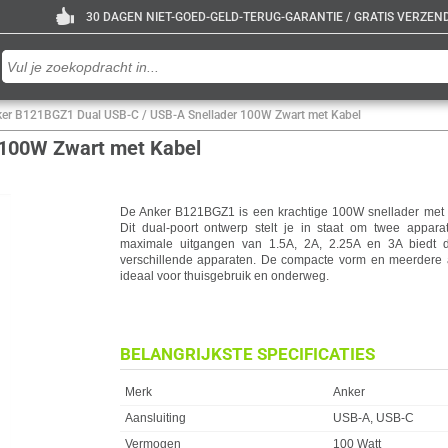
30 DAGEN NIET-GOED-GELD-TERUG-GARANTIE / GRATIS VERZENDE
er B121BGZ1 Dual USB-C / USB-A Snellader 100W Zwart met Kabel
 100W Zwart met Kabel
De Anker B121BGZ1 is een krachtige 100W snellader met
Dit dual-poort ontwerp stelt je in staat om twee apparat
maximale uitgangen van 1.5A, 2A, 2.25A en 3A biedt dez
verschillende apparaten. De compacte vorm en meerdere
ideaal voor thuisgebruik en onderweg.
BELANGRIJKSTE SPECIFICATIES
Eigenschap
Waarde
Merk
Anker
Aansluiting
USB-A, USB-C
Vermogen
100 Watt