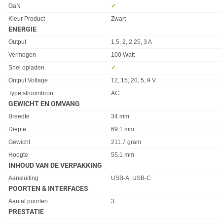
Eigenschap
Waarde
GaN
✓︎
Kleur Product
Zwart
ENERGIE
Eigenschap
Waarde
Output
1.5, 2, 2.25, 3 A
Vermogen
100 Watt
Snel opladen
✓︎
Output Voltage
12, 15, 20, 5, 9 V
Type stroombron
AC
GEWICHT EN OMVANG
Eigenschap
Waarde
Breedte
34 mm
Diepte
69.1 mm
Gewicht
211.7 gram
Hoogte
55.1 mm
INHOUD VAN DE VERPAKKING
Eigenschap
Waarde
Aansluiting
USB-A, USB-C
POORTEN & INTERFACES
Eigenschap
Waarde
Aantal poorten
3
PRESTATIE