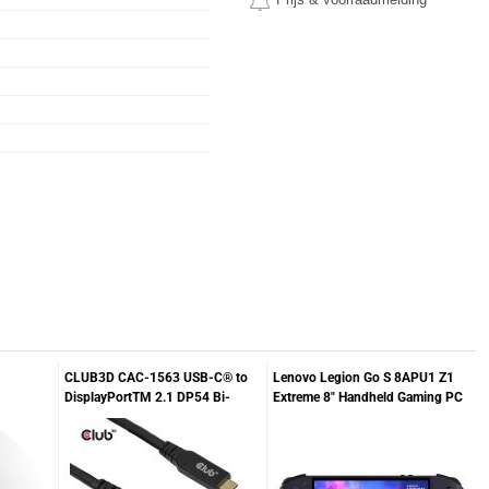
CLUB3D CAC-1563 USB-C® to
Lenovo Legion Go S 8APU1 Z1
DisplayPortTM 2.1 DP54 Bi-
Extreme 8" Handheld Gaming PC
Directional Cable 8K120Hz 2m /
in zwart
6.6ft