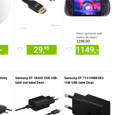
Meest getoonde prijs
laatste 90 dagen:
1199,00
-
29,
1149,-
95
ivery
Samsung EP-TA800 25W USB-
Samsung EP-T1510NBEGEU
lader met kabel Zwart
15W USB-lader Zwart