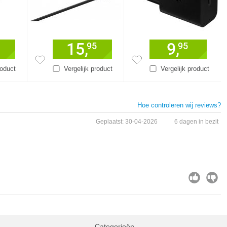
15,
9,
95
95
roduct
Vergelijk product
Vergelijk product
Hoe controleren wij reviews?
Geplaatst: 30-04-2026
6 dagen in bezit
Categorieën