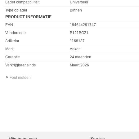
Eigenschap
Waarde
Lader compatibiliteit
Universeel
Type oplader
Binnen
PRODUCT INFORMATIE
EAN
194644291747
Vendorcode
B121BGZ1
Artikelnr
1168187
Merk
Anker
Garantie
24 maanden
Verkrijgbaar sinds
Maart 2026
⚑ Fout melden
Mijn gegevens
Service