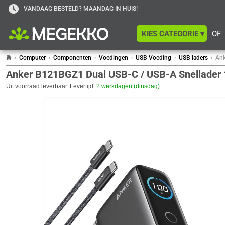
VANDAAG BESTELD? MAANDAG IN HUIS!
KIES CATEGORIE ▾
OF
Computer
Componenten
Voedingen
USB Voeding
USB laders
Ank
Anker B121BGZ1 Dual USB-C / USB-A Snellader
Uit voorraad leverbaar. Levertijd:
2 werkdagen (dinsdag)