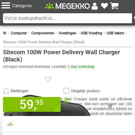
Categorie
Computer
Componenten
Voedingen
USB Voeding
USB laders
Sitecom 100W Power Delivery Wall Charger (Black)
Sitecom 100W Power Delivery Wall Charger
(Black)
Uit eigen voorraad leverbaar. Levertijd:
1 dag (zaterdag)
Meldingen
Vergelijk product
SPECIFICATIES
59,
De Sitecom 100W Power Delivery Wall Charger biedt snelle en efficiënte
Beschikbaar in onze
95
oplading voor uw USB-A en USB-C apparaten. Met een vermogen van 100
Megekko Shop Breda
watt en een maximale output van 5 ampère, kunt u uw smartphones, tablets en
ALLE SPECIFICATIES
✓
GA NAAR
Nu bestellen morgen in huis!
andere mobiele apparaten snel opladen. Deze compacte en duurzame lader
Merk
Sitecom
in een zwarte kleur is geschikt voor thuisgebruik en onderweg.
✓
30 dagen bedenktermijn!
IN WINKELMAND
VERGELIJKBARE PRODUCTEN
SPECIFICATIES
VERGELIJKBARE PRODUCTEN
Aantal poorten
3
✓
24 maanden garantie!
Aansluiting
USB-A, USB-C