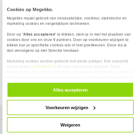
BELANGRIJKSTE SPECIFICATIES
✓
Maxo 100W 4-poorts 3x USB-C 1x
Anker Prime 6-in-1 Snellader 250W
Achteraf betalen!
USB-A Desktop Oplader
4C/2A met Display Zwart
Vermogen
100 Watt
Cookies op Megekko.
Eigenschap
Waarde
Merk
Sitecom
Output
5 A
Megekko maakt gebruik van noodzakelijke, voorkeur, statistische en
Aansluiting
USB-A, USB-C
GaN
✓︎
marketing cookies en vergelijkbare technieken.
Vermogen
100 Watt
Kleur Product
Zwart
Door op "
Alles accepteren
" te klikken, stem je in met het plaatsen van
Output
5 A
EAN
8716502032228
cookies door ons en onze 9 partners. Door op voorkeuren wijzigen te
Kleur Product
Zwart
Vendorcode
ch-1103
kikken kun je specifieke cookies wel of niet goedkeuren. Deze sla je
dan vervolgens op met Selectie toestaan.
Verkrijgbaar sinds
Maart 2025
Artikelnr
769317
EAN
8716502032228
Merk
Sitecom
Marketing cookies worden gedeeld met derde partijen. Een overzicht
cookiebeleid
Vendorcode
ch-1103
vind je in het
of onder Voorkeuren wijzigen. Deze
Garantie
24 maanden
59,
129,
95
95
worden gebruikt zodat we gerichter reclamebanners kunnen inzetten op
Garantie
24 maanden
Verkrijgbaar sinds
Maart 2025
andere websites. In onze cookievoorkeuren vind je een overzicht van
❮
❯
alle cookies. Je kunt je gegeven toestemming altijd intrekken, dit doe je
Vergelijk product
Vergelijk product
door in de footer van onze website te klikken op ‘Cookievoorkeuren’
⚑ Fout melden
Alles accepteren
onder het kopje ‘Mijn gegevens’.
Voorkeuren wijzigen
Mijn gegevens
Weigeren
Service