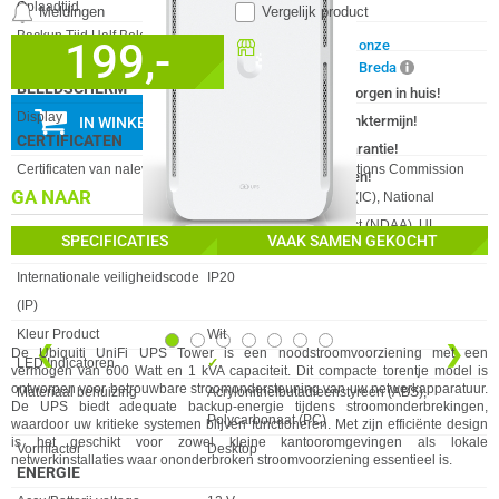
Oplaadtijd
8 uur
Meldingen
Vergelijk product
Backup Tijd Half Belast
7 minuten
199,-
Beschikbaar in onze
Backup Tijd Vol Belast
2 minuten
Megekko Shop Breda
BEELDSCHERM
✓
Nu bestellen morgen in huis!
Eigenschap
Waarde
Display
✖︎
✓
30 dagen bedenktermijn!
IN WINKELMAND
CERTIFICATEN
✓
24 maanden garantie!
Eigenschap
Waarde
Certificaten van naleving
CE, Federal Communications Commission
✓
Achteraf betalen!
GA NAAR
(FCC), Industry Canada (IC), National
Defense Authorization Act (NDAA), UL
SPECIFICATIES
VAAK SAMEN GEKOCHT
DESIGN
Eigenschap
Waarde
Internationale veiligheidscode
IP20
(IP)
Kleur Product
Wit
❮
❯
De Ubiquiti UniFi UPS Tower is een noodstroomvoorziening met een
LED Indicatoren
✓︎
vermogen van 600 Watt en 1 kVA capaciteit. Dit compacte torentje model is
ontworpen voor betrouwbare stroomondersteuning van uw netwerkapparatuur.
Materiaal behuizing
Acrylonitrielbutadieenstyreen (ABS),
De UPS biedt adequate backup-energie tijdens stroomonderbrekingen,
Polycarbonaat (PC)
waardoor uw kritieke systemen blijven functioneren. Met zijn efficiënte design
is het geschikt voor zowel kleine kantooromgevingen als lokale
Vormfactor
Desktop
netwerkinstallaties waar ononderbroken stroomvoorziening essentieel is.
ENERGIE