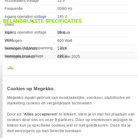
Eigenschap
Waarde
Accu/Batterij voltage
12 V
Frequentie
50/60 Hz
Ingang operation voltage
145 V
BELANGRIJKSTE SPECIFICATIES
(max)
Eigenschap
Waarde
Ingang operation voltage
89 V
Merk
Ubiquiti
(min)
Vermogen
600 Watt
Nominale Uitgangsspanning
120 V
Vermogen (VA/kVA)
1 kVA
Nominale input voltage
120 V
Verkrijgbaar sinds
Oktober 2025
Output frequentie
50/60 Hz
EAN
810177161868
Vermogen (VA/kVA)
1 kVA
Vendorcode
UPS-Tower
Maximaal toelaatbaar
1k
Garantie
24 maanden
vermogen
Cookies op Megekko.
Stroomspanning bescherming
Overspanning, Overbelasting, Kortsluiting
Megekko maakt gebruik van noodzakelijke, voorkeur, statistische en
marketing cookies en vergelijkbare technieken.
Uitgangsspanningsregeling
10 procent
Vermogen
600 Watt
Door op "
Alles accepteren
" te klikken, stem je in met het plaatsen van
ERGONOMIE
cookies door ons en onze 9 partners. Door op voorkeuren wijzigen te
kikken kun je specifieke cookies wel of niet goedkeuren. Deze sla je
VAAK SAMEN GEKOCHT MET
Eigenschap
Waarde
Soort bediening
Knoppen
dan vervolgens op met Selectie toestaan.
GEWICHT EN OMVANG