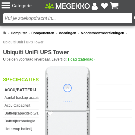
Categorie
Computer
Componenten
Voedingen
Noodstroomvoorzieningen
Ubiquiti UniFi UPS Tower
Ubiquiti UniFi UPS Tower
Uit eigen voorraad leverbaar. Levertijd:
1 dag (zaterdag)
SPECIFICATIES
ACCU/BATTERIJ
Eigenschap
Waarde
Aantal backup accu's
1
Accu Capaciteit
9, 9000 Ah
Batterijcapaciteit (wattuur)
108 Wh
4x
Batterijtechnologie
Lood-zuur
Hot-swap batterij
✓︎