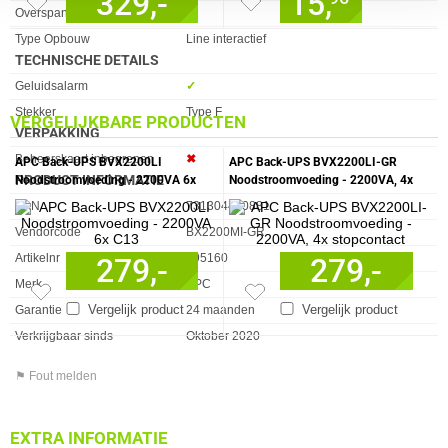
329,-
15,
Overspanningsbeveiliging
✓︎
Type Opbouw
Line interactief
TECHNISCHE DETAILS
Eigenschap
Waarde
Geluidsalarm
✓︎
Stekker
Type F
VERGELIJKBARE PRODUCTEN
VERPAKKING
Eigenschap
Waarde
Beheerskaart inbegrepen
✖︎
APC Back-UPS BVX2200LI
APC Back-UPS BVX2200LI-GR
PRODUCT INFORMATIE
Noodstroomvoeding - 2200VA 6x
Noodstroomvoeding - 2200VA, 4x
C13
stopcontact
EAN
731304410881
Vendorcode
BX2200MI-GR
Artikelnr
295160
279,-
279,-
Merk
APC
Vergelijk product
Vergelijk product
Garantie
24 maanden
Verkrijgbaar sinds
Oktober 2020
⚑ Fout melden
EXTRA INFORMATIE