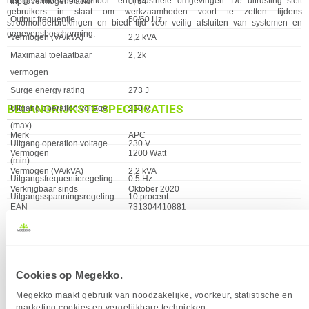
het geschikt voor kantoor- en industriële omgevingen. De uitrusting stelt
Input vermogensfactor
0, 54
gebruikers in staat om werkzaamheden voort te zetten tijdens
Output frequentie
50/60 Hz
stroomonderbrekingen en biedt tijd voor veilig afsluiten van systemen en
gegevensbescherming.
Vermogen (VA/kVA)
2,2 kVA
Maximaal toelaatbaar
2, 2k
vermogen
Surge energy rating
273 J
BELANGRIJKSTE SPECIFICATIES
Uitgang operation voltage
230 V
(max)
Eigenschap
Waarde
Merk
APC
Uitgang operation voltage
230 V
Vermogen
1200 Watt
(min)
Vermogen (VA/kVA)
2,2 kVA
Uitgangsfrequentieregeling
0.5 Hz
Verkrijgbaar sinds
Oktober 2020
Uitgangsspanningsregeling
10 procent
EAN
731304410881
Vermogen
1200 Watt
Vendorcode
BX2200MI-GR
GEWICHT EN OMVANG
Garantie
24 maanden
Eigenschap
Waarde
Breedte
140 mm
Diepte
390 mm
Cookies op Megekko.
Gewicht
12300 gram
Megekko maakt gebruik van noodzakelijke, voorkeur, statistische en
Hoogte
190 mm
marketing cookies en vergelijkbare technieken.