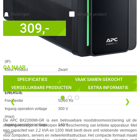
BEELDSCHERM
Eigenschap
Waarde
Responstijd
6 ms
Meldingen
Vergelijk product
CERTIFICATEN
309,-
Eigenschap
Waarde
Certificaten van naleving
RoHS
✓
30 dagen bedenktermijn!
Certificering
CB Meet EN62040-1 / CE / IEC-62040-1 / IEC-
✓
24 maanden garantie!
62040-2
✓
Achteraf betalen!
IN WINKELMAND
DESIGN
Eigenschap
Waarde
Internationale veiligheidscode
IP20
(IP)
GA NAAR
Kleur Product
Zwart
LED Indicatoren
✓︎
SPECIFICATIES
VAAK SAMEN GEKOCHT
Vormfactor
Compact
VERGELIJKBARE PRODUCTEN
EXTRA INFORMATIE
ENERGIE
Eigenschap
Waarde
❮
❯
Frequentie
50/60 Hz
Ingang operation voltage
300 V
(max)
De APC BX2200MI-GR is een betrouwbare noodstroomvoorziening uit de
Ingang operation voltage
140 V
voedingencategorie, ontworpen voor bescherming van kritieke apparatuur. Met
een capaciteit van 2,2 kVA en 1200 Watt biedt deze unit voldoende vermogen
(min)
voor computers, servers en netwerkinfrastructuur. Het compacte formaat maakt