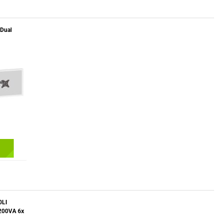
Dual
0LI
200VA 6x