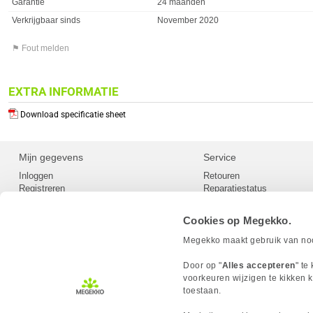
Garantie
24 maanden
Verkrijgbaar sinds
November 2020
⚑ Fout melden
EXTRA INFORMATIE
Download specificatie sheet
Mijn gegevens
Service
Inloggen
Retouren
Registreren
Reparatiestatus
Privacy
Servicepunt
Cookievoorkeuren
Europees Herroepingsformu
Cookies op Megekko.
Herroepingsrecht
Betaalmethoden
Megekko maakt gebruik van nood
Scrapers / Crawlers beleid
Megekko builds
Door op "
Alles accepteren
" te
Toegankelijkheid
voorkeuren wijzigen te kikken k
toestaan.