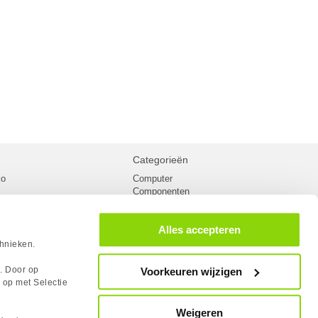
Categorieën
ko
Computer
Componenten
inglist
Randapparatuur
oorwaarden
Kabels
Alles accepteren
 verzending
Netwerk
Laptops
chnieken.
n
Gaming laptops
PC Systemen
s. Door op
Voorkeuren wijzigen
cademy
Monitoren
 op met Selectie
tlights
Megekko fanshop
utube
Weigeren