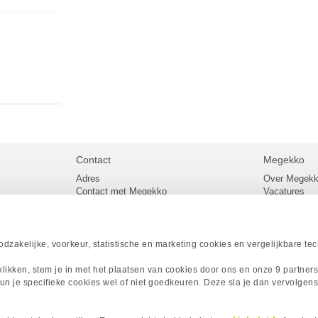
Contact
Megekko
Adres
Over Megek
Contact met Megekko
Vacatures
Veelgestelde vragen
Megekko mail
lier
Klachtenprocedure
Algemene v
Openingstijden Megekko Shop
Levertijd en
Sitemap
zakelijke, voorkeur, statistische en marketing cookies en vergelijkbare te
Onze merke
Acties
 klikken, stem je in met het plaatsen van cookies door ons en onze 9 partner
Megekko A
un je specifieke cookies wel of niet goedkeuren. Deze sla je dan vervolgens
Megekko Spo
Megekko Yo