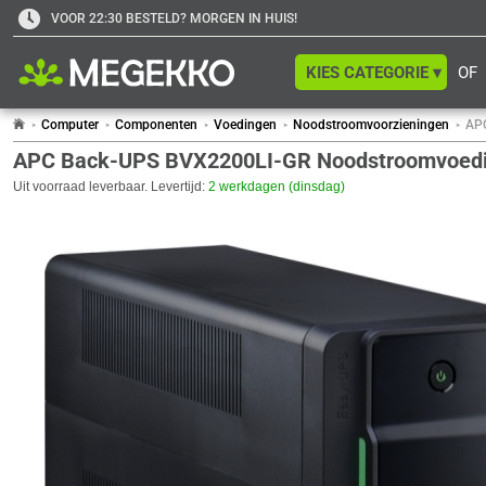
VOOR 22:30 BESTELD? MORGEN IN HUIS!
KIES CATEGORIE ▾
OF
Computer
Componenten
Voedingen
Noodstroomvoorzieningen
APC
APC Back-UPS BVX2200LI-GR Noodstroomvoeding
Uit voorraad leverbaar. Levertijd:
2 werkdagen (dinsdag)