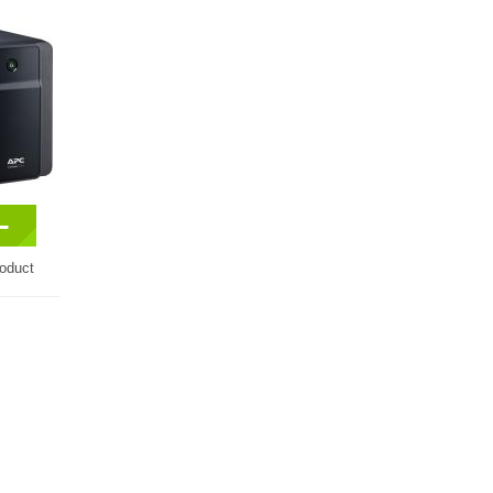
-
roduct