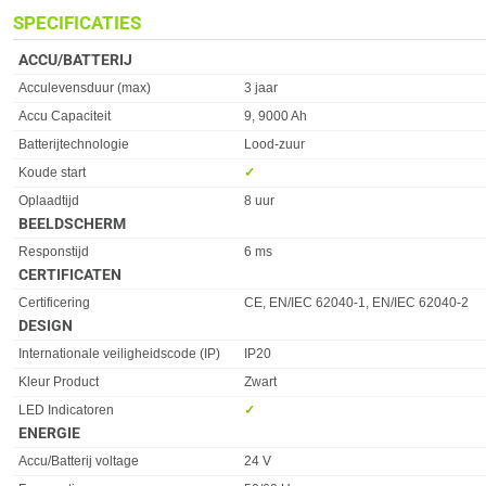
SPECIFICATIES
ACCU/BATTERIJ
Eigenschap
Waarde
Acculevensduur (max)
3 jaar
Accu Capaciteit
9, 9000 Ah
Batterijtechnologie
Lood-zuur
Koude start
✓︎
Oplaadtijd
8 uur
BEELDSCHERM
Eigenschap
Waarde
Responstijd
6 ms
CERTIFICATEN
Eigenschap
Waarde
Certificering
CE, EN/IEC 62040-1, EN/IEC 62040-2
DESIGN
Eigenschap
Waarde
Internationale veiligheidscode (IP)
IP20
Kleur Product
Zwart
LED Indicatoren
✓︎
ENERGIE
Eigenschap
Waarde
Accu/Batterij voltage
24 V