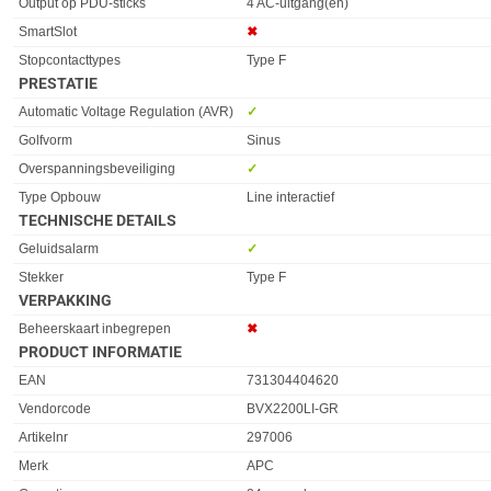
Eigenschap
Waarde
Output op PDU-sticks
4 AC-uitgang(en)
SmartSlot
✖︎
Stopcontacttypes
Type F
PRESTATIE
Eigenschap
Waarde
Automatic Voltage Regulation (AVR)
✓︎
Golfvorm
Sinus
Overspanningsbeveiliging
✓︎
Type Opbouw
Line interactief
TECHNISCHE DETAILS
Eigenschap
Waarde
Geluidsalarm
✓︎
Stekker
Type F
VERPAKKING
Eigenschap
Waarde
Beheerskaart inbegrepen
✖︎
PRODUCT INFORMATIE
EAN
731304404620
Vendorcode
BVX2200LI-GR
Artikelnr
297006
Merk
APC