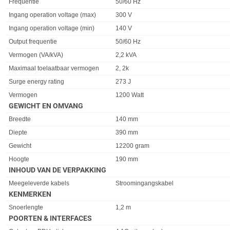
Frequentie
50/60 Hz
Ingang operation voltage (max)
300 V
Ingang operation voltage (min)
140 V
Output frequentie
50/60 Hz
Vermogen (VA/kVA)
2,2 kVA
Maximaal toelaatbaar vermogen
2, 2k
Surge energy rating
273 J
Vermogen
1200 Watt
GEWICHT EN OMVANG
Eigenschap
Waarde
Breedte
140 mm
Diepte
390 mm
Gewicht
12200 gram
Hoogte
190 mm
INHOUD VAN DE VERPAKKING
Eigenschap
Waarde
Meegeleverde kabels
Stroomingangskabel
KENMERKEN
Eigenschap
Waarde
Snoerlengte
1,2 m
POORTEN & INTERFACES