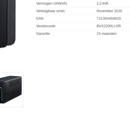
Vermogen (VA/kVA)
2,2 kVA
Verkrijgbaar sinds
November 2020
EAN
731304404620
Vendorcode
BVX2200LI-GR
Garantie
24 maanden