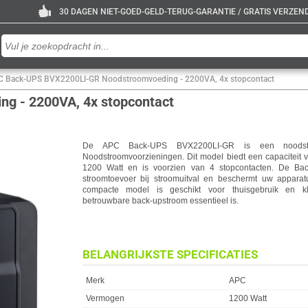
30 DAGEN NIET-GOED-GELD-TERUG-GARANTIE / GRATIS VERZENDE
 Back-UPS BVX2200LI-GR Noodstroomvoeding - 2200VA, 4x stopcontact
 - 2200VA, 4x stopcontact
De APC Back-UPS BVX2200LI-GR is een noodstro
Noodstroomvoorzieningen. Dit model biedt een capaciteit
1200 Watt en is voorzien van 4 stopcontacten. De Ba
stroomtoevoer bij stroomuitval en beschermt uw apparat
compacte model is geschikt voor thuisgebruik en k
betrouwbare back-upstroom essentieel is.
BELANGRIJKSTE SPECIFICATIES
Eigenschap
Waarde
Merk
APC
Vermogen
1200 Watt