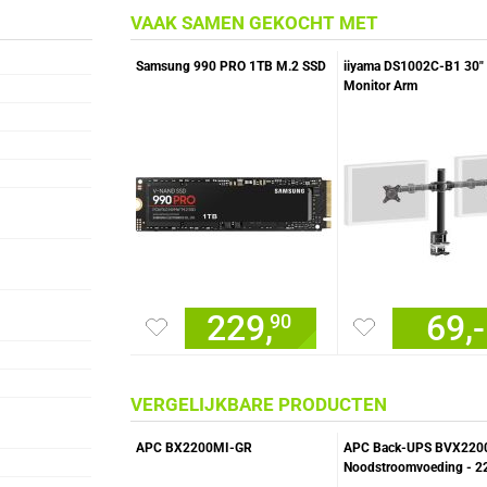
VAAK SAMEN GEKOCHT MET
Samsung 990 PRO 1TB M.2 SSD
iiyama DS1002C-B1 30" 
Monitor Arm
229,
69,-
90
VERGELIJKBARE PRODUCTEN
APC BX2200MI-GR
APC Back-UPS BVX220
Noodstroomvoeding - 2