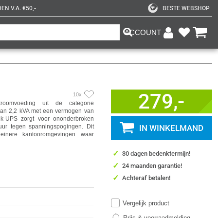
N V.A. €50,-
BESTE WEBSHOP
ACCOUNT
279,-
10x
omvoeding uit de categorie
 van 2,2 kVA met een vermogen van
ck-UPS zorgt voor ononderbroken
uur tegen spanningspogingen. Dit
IN WINKELMAND
leinere kantooromgevingen waar
✓
30 dagen bedenktermijn!
✓
24 maanden garantie!
✓
Achteraf betalen!
Vergelijk product
Prijs & voorraadmelding