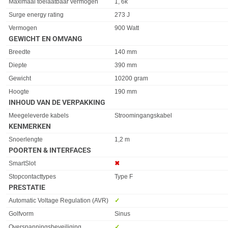
Maximaal toelaatbaar vermogen
1, 6k
Surge energy rating
273 J
Vermogen
900 Watt
GEWICHT EN OMVANG
Eigenschap
Waarde
Breedte
140 mm
Diepte
390 mm
Gewicht
10200 gram
Hoogte
190 mm
INHOUD VAN DE VERPAKKING
Eigenschap
Waarde
Meegeleverde kabels
Stroomingangskabel
KENMERKEN
Eigenschap
Waarde
Snoerlengte
1,2 m
POORTEN & INTERFACES
Eigenschap
Waarde
SmartSlot
✖︎
Stopcontacttypes
Type F
PRESTATIE
Eigenschap
Waarde
Automatic Voltage Regulation (AVR)
✓︎
Golfvorm
Sinus
Overspanningsbeveiliging
✓︎