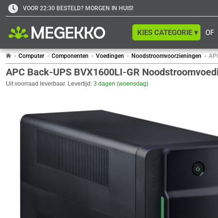
VOOR 22:30 BESTELD? MORGEN IN HUIS!
KIES CATEGORIE ▾
OF
Computer
Componenten
Voedingen
Noodstroomvoorzieningen
APC
APC Back-UPS BVX1600LI-GR Noodstroomvoeding
Uit voorraad leverbaar. Levertijd:
3 dagen (woensdag)