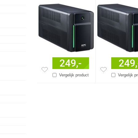
uitgang(en)
uitgang(en)
249,-
249,
Vergelijk product
Vergelijk p