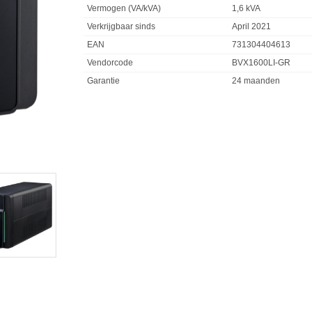
Vermogen (VA/kVA)
1,6 kVA
Verkrijgbaar sinds
April 2021
EAN
731304404613
Vendorcode
BVX1600LI-GR
Garantie
24 maanden