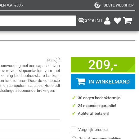
N V.A. €50,-
BESTE WEBSHOP
ACCOUNT
209,-
14x
omvoeding met een capaciteit van
ver vier stopcontacten voor het
rziening biedt betrouwbare backup-
ven functioneren. Door de compacte
IN WINKELMAND
n en computerinstallaties. Het biedt
lotselinge stroomonderbrekingen.
✓
30 dagen bedenktermijn!
✓
24 maanden garantie!
✓
Achteraf betalen!
Vergelijk product
Prijs & voorraadmelding