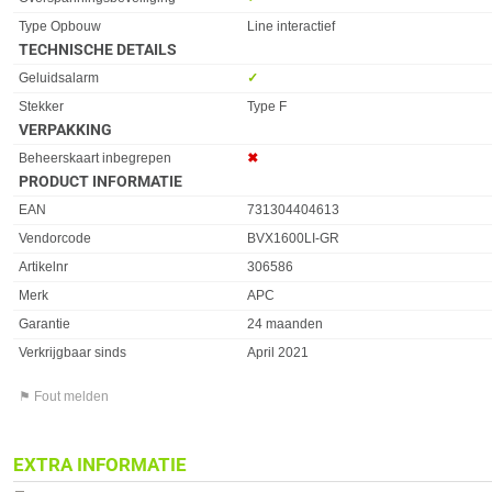
Type Opbouw
Line interactief
TECHNISCHE DETAILS
Eigenschap
Waarde
Geluidsalarm
✓︎
Stekker
Type F
VERPAKKING
Eigenschap
Waarde
Beheerskaart inbegrepen
✖︎
PRODUCT INFORMATIE
EAN
731304404613
Vendorcode
BVX1600LI-GR
Artikelnr
306586
Merk
APC
Garantie
24 maanden
Verkrijgbaar sinds
April 2021
⚑ Fout melden
EXTRA INFORMATIE