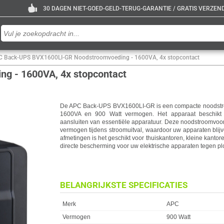
30 DAGEN NIET-GOED-GELD-TERUG-GARANTIE / GRATIS VERZENDE
 Back-UPS BVX1600LI-GR Noodstroomvoeding - 1600VA, 4x stopcontact
 - 1600VA, 4x stopcontact
De APC Back-UPS BVX1600LI-GR is een compacte noodstro
1600VA en 900 Watt vermogen. Het apparaat beschikt o
aansluiten van essentiële apparatuur. Deze noodstroomvoo
vermogen tijdens stroomuitval, waardoor uw apparaten blij
afmetingen is het geschikt voor thuiskantoren, kleine kantore
directe bescherming voor uw elektrische apparaten tegen p
BELANGRIJKSTE SPECIFICATIES
Eigenschap
Waarde
Merk
APC
Vermogen
900 Watt