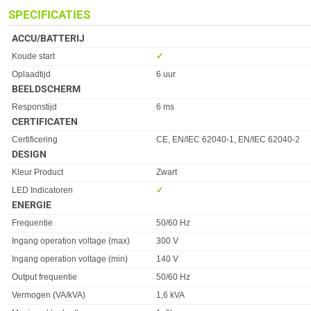
SPECIFICATIES
ACCU/BATTERIJ
Eigenschap
Waarde
Koude start
✓︎
Oplaadtijd
6 uur
BEELDSCHERM
Eigenschap
Waarde
Responstijd
6 ms
CERTIFICATEN
Eigenschap
Waarde
Certificering
CE, EN/IEC 62040-1, EN/IEC 62040-2
DESIGN
Eigenschap
Waarde
Kleur Product
Zwart
LED Indicatoren
✓︎
ENERGIE
Eigenschap
Waarde
Frequentie
50/60 Hz
Ingang operation voltage (max)
300 V
Ingang operation voltage (min)
140 V
Output frequentie
50/60 Hz
Vermogen (VA/kVA)
1,6 kVA