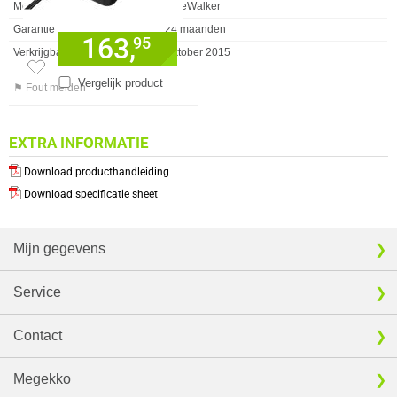
Merk
BlueWalker
Garantie
24 maanden
163,
95
Verkrijgbaar sinds
Oktober 2015
Vergelijk product
⚑ Fout melden
EXTRA INFORMATIE
Download producthandleiding
Download specificatie sheet
Mijn gegevens
Service
Contact
Megekko