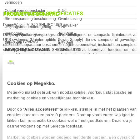
vermogen
Output vermogensfactor
0, 56
BELANGRIJKSTE SPECIFICATIES
PRODUCTINFORMATIE
Stroomspanning bescherming
Overbelasting
PowerWalker VI 850 SHL IEC UPS
Eigenschap
Waarde
Merk
BlueWalker
Uitgangsfrequentieregeling
1 Hz
Vermogen
480 Watt
De PowerWalker VI-serie bestaat uit intelligente en compacte lijninteractieve
Uitgangsspanningsregeling
10 procent
UPS-systemen (Uninterruptible Power Supply) die uw computer of gevoelige
Vermogen (VA/kVA)
0,85 kVA
Vermogen
480 Watt
elektrische apparatuur beschermen tegen stroomuitval, inclusief een complete
GEWICHT EN OMVANG
Verkrijgbaar sinds
Oktober 2015
stroomstoring. # De 850 SHL IEC UPS zit boordevol functies om de
aangesloten apparaten langer en betrouwbaarder te laten werken.
Eigenschap
Waarde
EAN
4260074976489
Breedte
100 mm
Vendorcode
10120092
Diepte
290 mm
Garantie
24 maanden
Gewicht
5000 gram
Kenmerken:
Hoogte
143 mm
Cookies op Megekko.
INHOUD VAN DE VERPAKKING
850VA / 480W Lijn Interactieve UPS C14-ingang, 4x IEC C13-uitgangen USB-
Megekko maakt gebruik van noodzakelijke, voorkeur, statistische en
poort voor bewakingsautonomie : 6 min. Minder dan de helft geladen Compact
Eigenschap
Waarde
Gebruikershandleiding
✓︎
marketing cookies en vergelijkbare technieken.
torenontwerp met LCD voor statusweergave Uitgerust met geïntegreerde
Boost en Buck AVR-functie DC-koudstartfunctie Groene stroomfunctie voor
Meegeleverde kabels
USB-kabel
Door op "
Alles accepteren
" te klikken, stem je in met het plaatsen van
energiebesparende werking Automatische herstart in AC-terugval Met AC-
Ondersteunings-cd
✓︎
overbelastingsbeveiliging Geïntegreerde HID-driver
cookies door ons en onze 9 partners. Door op voorkeuren wijzigen te
KENMERKEN
kikken kun je specifieke cookies wel of niet goedkeuren. Deze sla je
dan vervolgens op met Selectie toestaan.
Eigenschap
Waarde
Laadstroom
1,2 A
POORTEN & INTERFACES
Marketing cookies worden gedeeld met derde partijen. Een overzicht