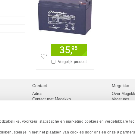
35,
95
Vergelijk product
Contact
Megekko
Adres
Over Megek
Contact met Megekko
Vacatures
Veelgestelde vragen
Megekko mail
lier
Klachtenprocedure
Algemene v
Openingstijden Megekko Shop
Levertijd en
Sitemap
zakelijke, voorkeur, statistische en marketing cookies en vergelijkbare te
Onze merke
Acties
 klikken, stem je in met het plaatsen van cookies door ons en onze 9 partner