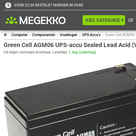
VOOR 22:30 BESTELD? MORGEN IN HUIS!
KIES CATEGORIE ▾
OF
Computer
Componenten
Voedingen
UPS Accu's
Green Cell AGM06 
Green Cell AGM06 UPS-accu Sealed Lead Acid (
Uit eigen voorraad leverbaar. Levertijd:
1 dag (zaterdag)