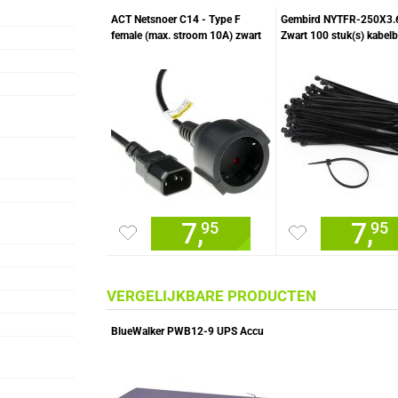
ACT Netsnoer C14 - Type F
Gembird NYTFR-250X3.
female (max. stroom 10A) zwart
Zwart 100 stuk(s) kabelb
0,6 m
tie wraps
7,
7,
95
95
VERGELIJKBARE PRODUCTEN
BlueWalker PWB12-9 UPS Accu