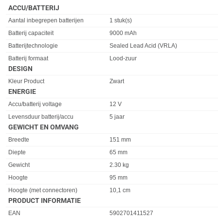
ACCU/BATTERIJ
Eigenschap
Waarde
Aantal inbegrepen batterijen
1 stuk(s)
Batterij capaciteit
9000 mAh
Batterijtechnologie
Sealed Lead Acid (VRLA)
Batterij formaat
Lood-zuur
DESIGN
Eigenschap
Waarde
Kleur Product
Zwart
ENERGIE
Eigenschap
Waarde
Accu/batterij voltage
12 V
Levensduur batterij/accu
5 jaar
GEWICHT EN OMVANG
Eigenschap
Waarde
Breedte
151 mm
Diepte
65 mm
Gewicht
2.30 kg
Hoogte
95 mm
Hoogte (met connectoren)
10,1 cm
PRODUCT INFORMATIE
EAN
5902701411527