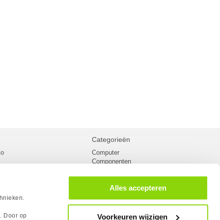
Categorieën
ko
Computer
Componenten
inglist
Randapparatuur
oorwaarden
Kabels
Alles accepteren
 verzending
Netwerk
Laptops
chnieken.
n
Gaming laptops
PC Systemen
s. Door op
Voorkeuren wijzigen