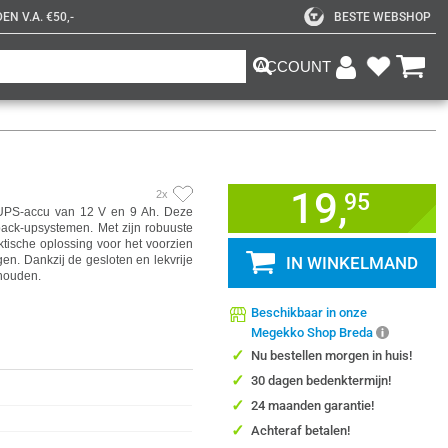
N V.A. €50,-
BESTE WEBSHOP
ACCOUNT
19,
2x
95
UPS-accu van 12 V en 9 Ah. Deze
 back-upsystemen. Met zijn robuuste
tische oplossing voor het voorzien
gen. Dankzij de gesloten en lekvrije
IN WINKELMAND
rhouden.
Beschikbaar in onze
Megekko Shop Breda
✓
Nu bestellen morgen in huis!
✓
30 dagen bedenktermijn!
✓
24 maanden garantie!
✓
Achteraf betalen!