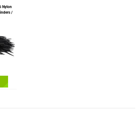
6 Nylon
inders /