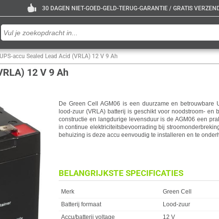
30 DAGEN NIET-GOED-GELD-TERUG-GARANTIE / GRATIS VERZENDE
UPS-accu Sealed Lead Acid (VRLA) 12 V 9 Ah
VRLA) 12 V 9 Ah
De Green Cell AGM06 is een duurzame en betrouwbare 
lood-zuur (VRLA) batterij is geschikt voor noodstroom- en
constructie en langdurige levensduur is de AGM06 een prak
in continue elektriciteitsbevoorrading bij stroomonderbrekin
behuizing is deze accu eenvoudig te installeren en te onde
BELANGRIJKSTE SPECIFICATIES
Eigenschap
Waarde
Merk
Green Cell
Batterij formaat
Lood-zuur
Accu/batterij voltage
12 V