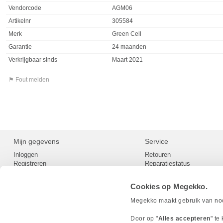
Vendorcode
AGM06
Artikelnr
305584
Merk
Green Cell
Garantie
24 maanden
Verkrijgbaar sinds
Maart 2021
⚑ Fout melden
Mijn gegevens
Service
Inloggen
Retouren
Registreren
Reparatiestatus
Privacy
Servicepunt
Cookievoorkeuren
Europees Herroepingsformu
Cookies op Megekko.
Herroepingsrecht
Betaalmethoden
Megekko maakt gebruik van nood
Scrapers / Crawlers beleid
Megekko builds
Door op "
Alles accepteren
" te