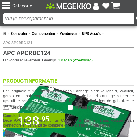
Categorie
Computer
Componenten
Voedingen
UPS Accu's
APC APCRBC124
APC APCRBC124
Uit voorraad leverbaar. Levertijd:
2 dagen (woensdag)
PRODUCTINFORMATIE
2x
Een originele
APC
Batterij Vervangings Cartridge biedt veiligheid, kwaliteit,
gemak en is hot swappable. Dit betekent dat de batterij cartridge zonder de
ups uit te zetten of de load down te brengen simpel door de gebruiker te
vervangen is.
Meldingen
Vergelijk product
Compleet
138,
✓
95
30 dagen bedenktermijn!
Deze
APC
Batterij Vervangings Cartridge is kant en klaar, voorzien van
✓
24 maanden garantie!
connectors en vervangt de complete oude cartridge in zijn geheel.
SPECIFICATIES
✓
Achteraf betalen!
Toepassing