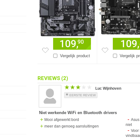
109,
109,
90
Vergelijk product
Vergelijk p
REVIEWS
(2)
★★★★★
★★★★★
Luc Wijnhoven
EERSTE REVIEW
Niet werkende WiFi en Bluetooth drivers
Mooi afgewerkt bord
Asus 
niet
meer dan genoeg aansluitingen
Voor
vindbaar