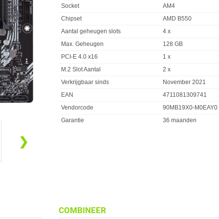
Socket
AM4
Chipset
AMD B550
Aantal geheugen slots
4 x
Max. Geheugen
128 GB
PCI-E 4.0 x16
1 x
M.2 Slot Aantal
2 x
Verkrijgbaar sinds
November 2021
EAN
4711081309741
Vendorcode
90MB19X0-M0EAY0
Garantie
36 maanden
❯
COMBINEER