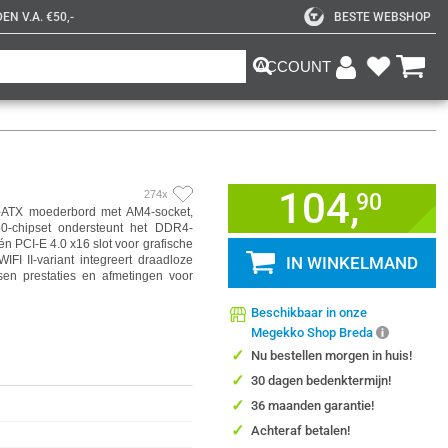
N V.A. €50,-
BESTE WEBSHOP
ACCOUNT
104,
274x
90
-ATX moederbord met AM4-socket,
0-chipset ondersteunt het DDR4-
én PCI-E 4.0 x16 slot voor grafische
I II-variant integreert draadloze
IN WINKELMAND
sen prestaties en afmetingen voor
Beschikbaar in onze
Megekko Shop Breda
✓
Nu bestellen morgen in huis!
✓
30 dagen bedenktermijn!
✓
36 maanden garantie!
✓
Achteraf betalen!