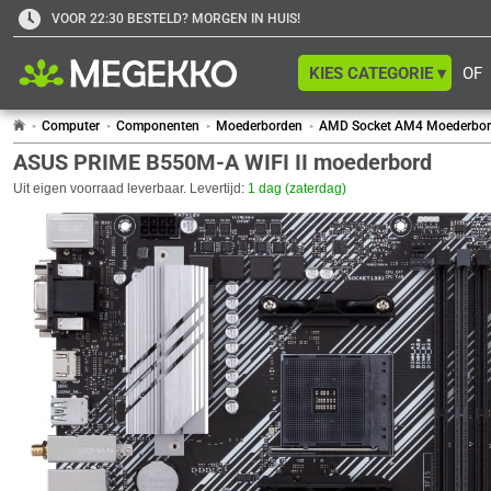
VOOR 22:30 BESTELD? MORGEN IN HUIS!
KIES CATEGORIE ▾
OF
Computer
Componenten
Moederborden
AMD Socket AM4 Moederbo
ASUS PRIME B550M-A WIFI II moederbord
Uit eigen voorraad leverbaar. Levertijd:
1 dag (zaterdag)