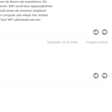
leen de drivers zijn waardeloos. De
talleren. WiFi wordt door apparaatbeheer
oth driver die windows installeert
 en computer zien elkaar niet. Andere
Voor WiFi uiteindelijk wel een
Geplaatst: 24-02-2026
5 dagen in bezit