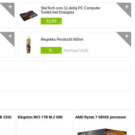
✛
✛
StarTech.com 11-delig PC Computer
Toolkit met Draagtas
22,95
✛
✛
Megekko Perslucht 600ml
9,-
Normaal 14,95
GB 3200
Kingston NV3 1TB M.2 SSD
AMD Ryzen 7 5800X processor