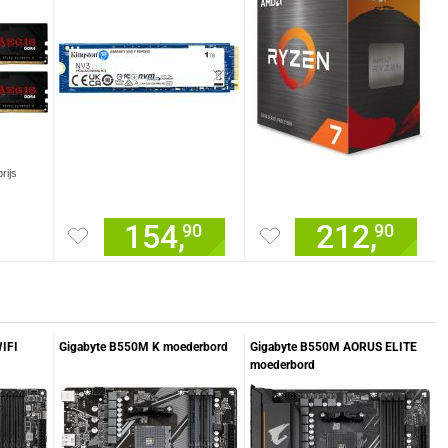
rijs
154,
212,
90
90
IFI
Gigabyte B550M K moederbord
Gigabyte B550M AORUS ELITE
moederbord