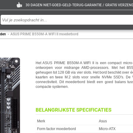
30 DAGEN NIET-GOED-GELD-TERUG-GARANTIE / GRATIS VERZENDE
rden
ASUS PRIME B550M-A WIFI II moederbord
Het ASUS PRIME B550M-A WIFI II is een compact micro
ontworpen voor midrange AMD-processors. Met het B55
geheugen tot 128 GB via vier slots. Het bord beschikt over é
kaarten en twee M.2 slots voor snelle NVMe SSD's. De WIF
connectiviteit. Dit moederbord biedt een goed balans tus
compacte systemen.
BELANGRIJKSTE SPECIFICATIES
Eigenschap
Waarde
Merk
Asus
Form factor moederbord
Micro-ATX