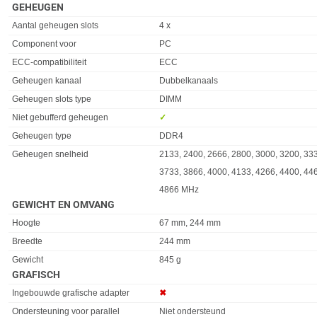
GEHEUGEN
Eigenschap
Waarde
Aantal geheugen slots
4 x
Component voor
PC
ECC-compatibiliteit
ECC
Geheugen kanaal
Dubbelkanaals
Geheugen slots type
DIMM
Niet gebufferd geheugen
✓︎
Geheugen type
DDR4
Geheugen snelheid
2133, 2400, 2666, 2800, 3000, 3200, 333
3733, 3866, 4000, 4133, 4266, 4400, 446
4866 MHz
GEWICHT EN OMVANG
Eigenschap
Waarde
Hoogte
67 mm, 244 mm
Breedte
244 mm
Gewicht
845 g
GRAFISCH
Eigenschap
Waarde
Ingebouwde grafische adapter
✖︎
Ondersteuning voor parallel
Niet ondersteund