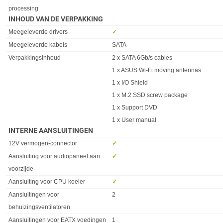
processing
INHOUD VAN DE VERPAKKING
Eigenschap
Waarde
Meegeleverde drivers
✓︎
Meegeleverde kabels
SATA
Verpakkingsinhoud
2 x SATA 6Gb/s cables
1 x ASUS Wi-Fi moving antennas
1 x I/O Shield
1 x M.2 SSD screw package
1 x Support DVD
1 x User manual
INTERNE AANSLUITINGEN
Eigenschap
Waarde
12V vermogen-connector
✓︎
Aansluiting voor audiopaneel aan
✓︎
voorzijde
Aansluiting voor CPU koeler
✓︎
Aansluitingen voor
2
behuizingsventilatoren
Aansluitingen voor EATX voedingen
1