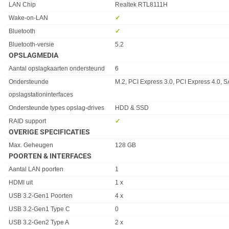
LAN Chip
Realtek RTL8111H
Wake-on-LAN
✓︎
Bluetooth
✓︎
Bluetooth-versie
5.2
OPSLAGMEDIA
Eigenschap
Waarde
Aantal opslagkaarten ondersteund
6
Ondersteunde
M.2, PCI Express 3.0, PCI Express 4.0, SA
opslagstationinterfaces
Ondersteunde types opslag-drives
HDD & SSD
RAID support
✓︎
OVERIGE SPECIFICATIES
Eigenschap
Waarde
Max. Geheugen
128 GB
POORTEN & INTERFACES
Eigenschap
Waarde
Aantal LAN poorten
1
HDMI uit
1 x
USB 3.2-Gen1 Poorten
4 x
USB 3.2-Gen1 Type C
0
USB 3.2-Gen2 Type A
2 x