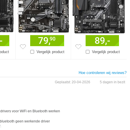
-
79,
89,-
90
roduct
Vergelijk product
Vergelijk product
Hoe controleren wij reviews?
Geplaatst: 20-04-2026
5 dagen in bezit
drivers voor WiFi en Bluetooth werken
 bluetooth geen werkende driver
.