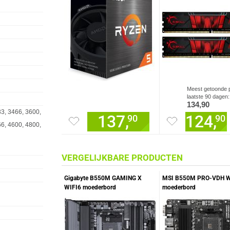
Meest getoonde p
laatste 90 dagen:
134,90
3, 3466, 3600,
137,
124,
90
90
6, 4600, 4800,
VERGELIJKBARE PRODUCTEN
Gigabyte B550M GAMING X
MSI B550M PRO-VDH W
WIFI6 moederbord
moederbord