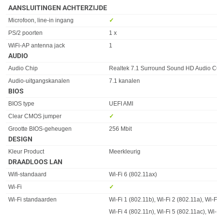
AANSLUITINGEN ACHTERZIJDE
Eigenschap
Waarde
Microfoon, line-in ingang
✓︎
PS/2 poorten
1 x
WiFi-AP antenna jack
1
AUDIO
Eigenschap
Waarde
Audio Chip
Realtek 7.1 Surround Sound HD Audio
Audio-uitgangskanalen
7.1 kanalen
BIOS
Eigenschap
Waarde
BIOS type
UEFI AMI
Clear CMOS jumper
✓︎
Grootte BIOS-geheugen
256 Mbit
DESIGN
Eigenschap
Waarde
Kleur Product
Meerkleurig
DRAADLOOS LAN
Eigenschap
Waarde
Wifi-standaard
Wi-Fi 6 (802.11ax)
Wi-Fi
✓︎
Wi-Fi standaarden
Wi-Fi 1 (802.11b), Wi-Fi 2 (802.11a), Wi-F
Wi-Fi 4 (802.11n), Wi-Fi 5 (802.11ac), Wi