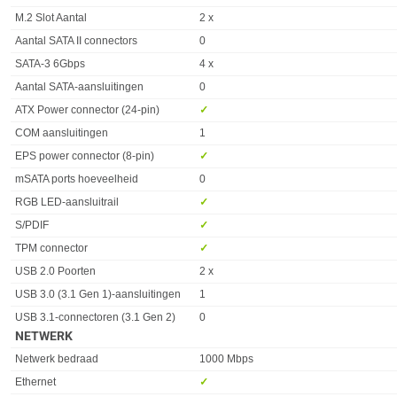
M.2 Slot Aantal
2 x
Aantal SATA II connectors
0
SATA-3 6Gbps
4 x
Aantal SATA-aansluitingen
0
ATX Power connector (24-pin)
✓︎
COM aansluitingen
1
EPS power connector (8-pin)
✓︎
mSATA ports hoeveelheid
0
RGB LED-aansluitrail
✓︎
S/PDIF
✓︎
TPM connector
✓︎
USB 2.0 Poorten
2 x
USB 3.0 (3.1 Gen 1)-aansluitingen
1
USB 3.1-connectoren (3.1 Gen 2)
0
NETWERK
Eigenschap
Waarde
Netwerk bedraad
1000 Mbps
Ethernet
✓︎