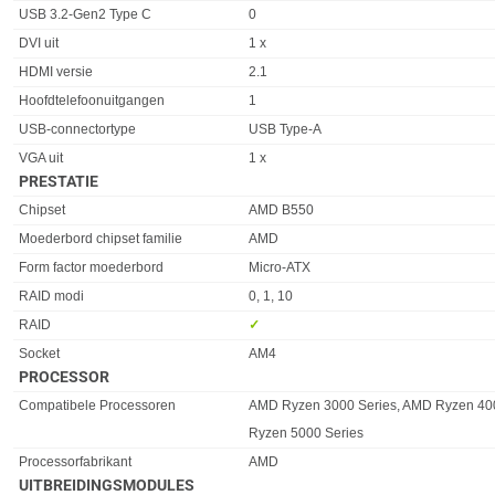
USB 3.2-Gen2 Type C
0
DVI uit
1 x
HDMI versie
2.1
Hoofdtelefoonuitgangen
1
USB-connectortype
USB Type-A
VGA uit
1 x
PRESTATIE
Eigenschap
Waarde
Chipset
AMD B550
Moederbord chipset familie
AMD
Form factor moederbord
Micro-ATX
RAID modi
0, 1, 10
RAID
✓︎
Socket
AM4
PROCESSOR
Eigenschap
Waarde
Compatibele Processoren
AMD Ryzen 3000 Series, AMD Ryzen 40
Ryzen 5000 Series
Processorfabrikant
AMD
UITBREIDINGSMODULES