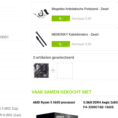
Megekko Antistatische Polsband - Zwart
4,-
Normaal 5,95
MEMONKY Kabelbinders - Zwart
 CODEC
3,-
Normaal 4,95
0 artikelen geselecteerd
✚
VAAK SAMEN GEKOCHT MET
AMD Ryzen 5 5600 processor
G.Skill DDR4 Aegis 2x8
F4-3200C16D-16GIS
i 3 (802.11g),
Geheugenmodule
-Fi 6 (802.11ax)