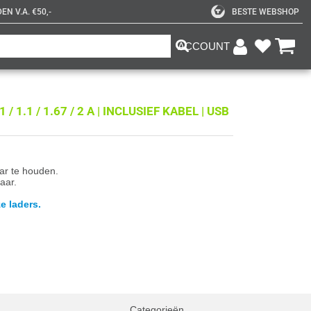
N V.A. €50,-
BESTE WEBSHOP
ACCOUNT
/ 1.1 / 1.67 / 2 A | INCLUSIEF KABEL | USB
aar te houden.
aar.
e laders.
Categorieën