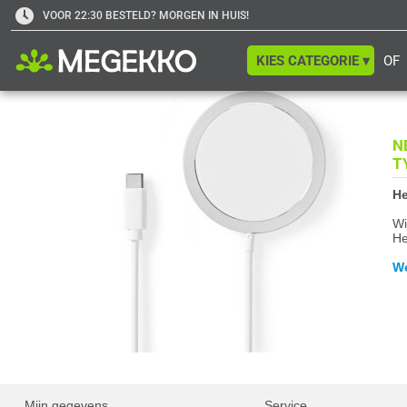
VOOR 22:30 BESTELD? MORGEN IN HUIS!
KIES CATEGORIE ▾
OF
NE
T
He
Wi
He
We
Mijn gegevens
Service