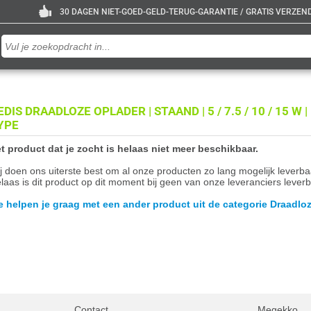
30 DAGEN NIET-GOED-GELD-TERUG-GARANTIE / GRATIS VERZENDE
DIS DRAADLOZE OPLADER | STAAND | 5 / 7.5 / 10 / 15 W | 1 
YPE
t product dat je zocht is helaas niet meer beschikbaar.
j doen ons uiterste best om al onze producten zo lang mogelijk leverb
laas is dit product op dit moment bij geen van onze leveranciers leverb
 helpen je graag met een ander product uit de categorie Draadloz
Contact
Megekko