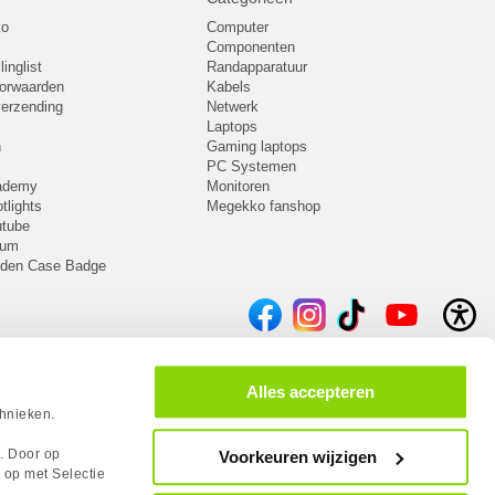
ko
Computer
Componenten
inglist
Randapparatuur
oorwaarden
Kabels
 verzending
Netwerk
Laptops
n
Gaming laptops
PC Systemen
cademy
Monitoren
tlights
Megekko fanshop
utube
rum
lden Case Badge
Alles accepteren
chnieken.
s. Door op
Voorkeuren wijzigen
 op met Selectie