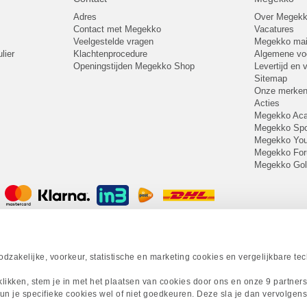
Adres
Over Megek
Contact met Megekko
Vacatures
Veelgestelde vragen
Megekko mail
lier
Klachtenprocedure
Algemene v
Openingstijden Megekko Shop
Levertijd en
Sitemap
Onze merke
Acties
Megekko A
Megekko Spo
Megekko Yo
Megekko Fo
Megekko Go
zakelijke, voorkeur, statistische en marketing cookies en vergelijkbare te
 klikken, stem je in met het plaatsen van cookies door ons en onze 9 partner
un je specifieke cookies wel of niet goedkeuren. Deze sla je dan vervolgens