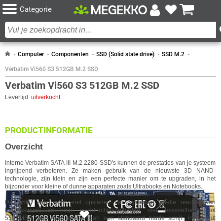
Categorie
Computer
Componenten
SSD (Solid state drive)
SSD M.2
Verbatim Vi560 S3 512GB M.2 SSD
Verbatim Vi560 S3 512GB M.2 SSD
Levertijd:
uitverkocht
PRODUCTINFORMATIE
Overzicht
Interne
Verbatim
SATA III M.2 2280-SSD's kunnen de prestaties van je systeem
ingrijpend verbeteren. Ze maken gebruik van de nieuwste 3D NAND-
technologie, zijn klein en zijn een perfecte manier om te upgraden, in het
bijzonder voor kleine of dunne apparaten zoals Ultrabooks en Notebooks.
De Vi560 zorgt voor snel opstarten van systemen, snelle reacties van
toepassingen en hoge overdrachtssnelheden, met leessnelheden tot
50x
550 MB/s, tien keer sneller dan een standaard harde schijf. Het wordt