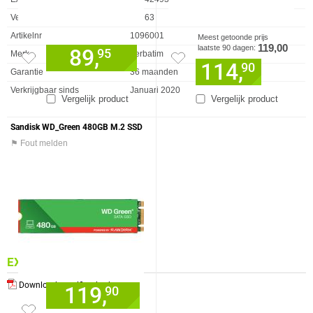
Vendorcode
49363
Artikelnr
1096001
Meest getoonde prijs
119,00
laatste 90 dagen:
89,
95
Merk
Verbatim
114,
90
Garantie
36 maanden
Verkrijgbaar sinds
Januari 2020
Vergelijk product
Vergelijk product
Sandisk WD_Green 480GB M.2 SSD
⚑ Fout melden
EXTRA INFORMATIE
Download specificatie sheet
119,
90