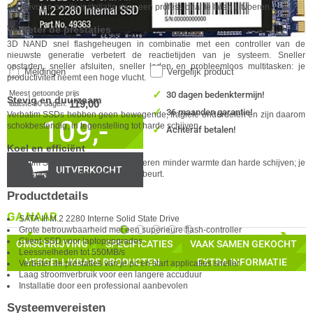
aanbevolen om de installatie door een professional te laten uitvoeren.
Verbeter de prestaties
3D NAND snel flashgeheugen in combinatie met een controller van de
nieuwste generatie verbetert de reactietijden van je systeem. Sneller
opstarten, sneller afsluiten, sneller laden en probleemloos multitasken: je
Meldingen
Vergelijk product
productiviteit neemt een hoge vlucht.
✓
Meest getoonde prijs
30 dagen bedenktermijn!
Stevig en duurzaam
119,00
laatste 90 dagen:
✓
36 maanden garantie!
Verbatim
SSDs hebben geen bewegende, fragiele onderdelen en zijn daarom
109,-
schokbestendig, in tegenstelling tot harde schijven.
✓
Achteraf betalen!
Koel en efficiënt
Verbatim
SSDs zijn stiller en produceren minder warmte dan harde schijven; je
UITVERKOCHT
laptop gaat langer mee op één laadbeurt.
Productdetails
GA NAAR
SATA III M.2 2280 Interne Solid State Drive
Grote betrouwbaarheid met een superieure flash-controller
❮
❯
Client-SSD voor laptopupgrades
OMSCHRIJVING
SPECIFICATIES
VAAK SAMEN GEKOCHT
Leessnelheden tot 550MB/s
VERGELIJKBARE PRODUCTEN
EXTRA INFORMATIE
Verbeter de prestaties van je pc en start applicaties sneller
Laag stroomverbruik voor een langere accuduur
Installatie door een professional aanbevolen
Systeemvereisten