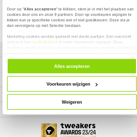
Wij doen ons uiterste best om al onze producten zo lang
Door op "
Alles accepteren
" te klikken, stem je in met het plaatsen van
mogelijk leverbaar te houden.
Helaas is dit product op dit
moment bij geen van onze leveranciers leverbaar.
cookies door ons en onze 9 partners. Door op voorkeuren wijzigen te
kikken kun je specifieke cookies wel of niet goedkeuren. Deze sla je
We helpen je graag met een ander product uit de categorie
dan vervolgens op met Selectie toestaan.
SSD M.2.
Marketing cookies worden gedeeld met derde partijen. Een overzicht
cookiebeleid
vind je in het
of onder Voorkeuren wijzigen. Deze
worden gebruikt zodat we gerichter reclamebanners kunnen inzetten op
Mijn gegevens
andere websites. In onze cookievoorkeuren vind je een overzicht van
alle cookies. Je kunt je gegeven toestemming altijd intrekken, dit doe je
Service
door in de footer van onze website te klikken op ‘Cookievoorkeuren’
Alles accepteren
onder het kopje ‘Mijn gegevens’.
Contact
Voorkeuren wijzigen
Megekko
Weigeren
Categorieën