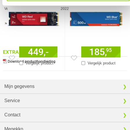
Garantie
36 maanden
Verkrijgbaar sinds
Mei 2022
⚑ Fout melden
449,-
185,
95
EXTRA INFORMATIE
Download producthandleiding
Vergelijk product
Vergelijk product
Mijn gegevens
Service
Contact
Megekko