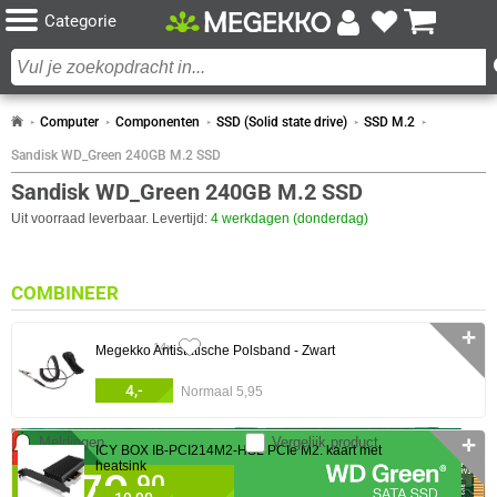
Categorie
Computer
Componenten
SSD (Solid state drive)
SSD M.2
Sandisk WD_Green 240GB M.2 SSD
Sandisk WD_Green 240GB M.2 SSD
Uit voorraad leverbaar. Levertijd:
4 werkdagen (donderdag)
COMBINEER
✛
14x
Megekko Antistatische Polsband - Zwart
4,-
Normaal 5,95
Meldingen
Vergelijk product
✛
ICY BOX IB-PCI214M2-HSL PCIe M2. kaart met
heatsink
79,
✓
90
30 dagen bedenktermijn!