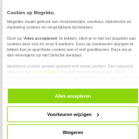
Eigenschap
Waarde
DRAM Cache
✖︎
EAN
718037894294
VERGELIJKBARE PRODUCTEN
DESIGN
Vendorcode
WDS240G3G0B-00BJF0
Cookies op Megekko.
Eigenschap
Waarde
Kleur Product
Groen
Garantie
36 maanden
Sandisk WD_Green 480GB M.2 SSD
Patriot Memory P310 240GB M.2 SSD
Megekko maakt gebruik van noodzakelijke, voorkeur, statistische en
SSD-vormfactor
M.2
marketing cookies en vergelijkbare technieken.
Heatsink
✖︎
GEHEUGEN
Door op "
Alles accepteren
" te klikken, stem je in met het plaatsen van
cookies door ons en onze 9 partners. Door op voorkeuren wijzigen te
Eigenschap
Waarde
Overdrachtssnelheid
6 Gbit/s
kikken kun je specifieke cookies wel of niet goedkeuren. Deze sla je
GEWICHT EN OMVANG
dan vervolgens op met Selectie toestaan.
Eigenschap
Waarde
Breedte
22 mm
Marketing cookies worden gedeeld met derde partijen. Een overzicht
Diepte
80 mm
cookiebeleid
vind je in het
of onder Voorkeuren wijzigen. Deze
Gewicht
5,1 g
worden gebruikt zodat we gerichter reclamebanners kunnen inzetten op
KIES JE VARIANT
andere websites. In onze cookievoorkeuren vind je een overzicht van
Hoogte
1.5 mm
SSD Opslagcapaciteit:
240 GB
alle cookies. Je kunt je gegeven toestemming altijd intrekken, dit doe je
119,
79,
90
90
❮
M.2 formaat
2280
door in de footer van onze website te klikken op ‘Cookievoorkeuren’
Alles accepteren
PRODUCT INFORMATIE
onder het kopje ‘Mijn gegevens’.
Vergelijk product
Vergelijk product
EAN
718037894294
Voorkeuren wijzigen
Vendorcode
WDS240G3G0B-00BJF0
Sandisk WD_RED SA500 2TB M.2
WD Blue SA510 500GB M.2 SSD
Artikelnr
927804
SSD
Weigeren
Merk
SanDisk