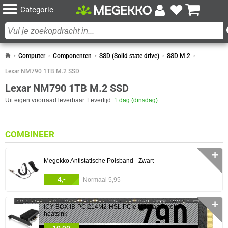
Categorie
Computer
Componenten
SSD (Solid state drive)
SSD M.2
Lexar NM790 1TB M.2 SSD
Lexar NM790 1TB M.2 SSD
Uit eigen voorraad leverbaar. Levertijd:
1 dag (dinsdag)
COMBINEER
✛
Megekko Antistatische Polsband - Zwart
4,-
Normaal 5,95
✛
ICY BOX IB-PCI214M2-HSL PCIe M2. kaart met
heatsink