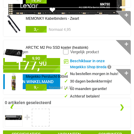
19,90
841x
✛
MEMONKY Kabelbinders - Zwart
3,-
Normaal 4,95
✛
ARCTIC M2 Pro SSD koeler (heatsink)
Meldingen
Vergelijk product
9,90
177,
Beschikbaar in onze
90
Megekko Shop Breda
✛
✓
Nu bestellen morgen in huis!
Megekko Perslucht 600ml
✓
30 dagen bedenktermijn!
IN WINKELMAND
9,-
Normaal 14,95
✓
60 maanden garantie!
✓
Achteraf betalen!
0 artikelen geselecteerd
❮
❯
✚
GA NAAR