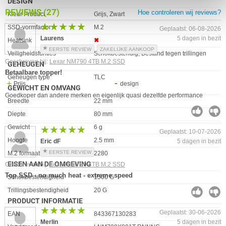
DESIGN
REVIEWS
(27)
Hoe controleren wij reviews?
Eigenschap
Waarde
Kleur Product
Grijs, Zwart
★★★★★
★★★★★
SSD-vormfactor
M.2
Geplaatst: 06-08-2026
Laurens
5 dagen in bezit
Heatsink
✖︎
EERSTE REVIEW
ZAKELIJKE AANKOOP
Veiligheidsfunties
Schokbestendig, Bestand tegen trillingen
Geschreven bij:
Lexar NM790 4TB M.2 SSD
GEHEUGEN
Betaalbare topper!
Eigenschap
Waarde
Geheugen type
TLC
Prijs
design
GEWICHT EN OMVANG
Goedkoper dan andere merken en eigenlijk quasi dezelfde performance
Eigenschap
Waarde
Breedte
22 mm
Diepte
80 mm
Gewicht
6 g
★★★★★
★★★★★
Geplaatst: 10-07-2026
Hoogte
2.5 mm
Eric dF
5 dagen in bezit
EERSTE REVIEW
M.2 formaat
2280
EISEN AAN DE OMGEVING
Geschreven bij:
Lexar NM790 4TB M.2 SSD
Top SSD - no much heat - extreme speed
Eigenschap
Waarde
Schokbestendigheid
1500 G
Trillingsbestendigheid
20 G
PRODUCT INFORMATIE
★★★★★
★★★★★
Geplaatst: 30-06-2026
EAN
843367130283
Merlin
5 dagen in bezit