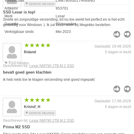
Vendorcode
LNM790X001T-RNNNG
EERSTE REVIEW
Artikelnr
953701
SSD Lexar is top!
Merk
Lexar
Snelle en zorgvuldige verzending, tot nu toe werkt het perfect en is het echt
Garantie
60 maanden
geweldig voor Windows :). Ik zal zeker weer bij Megekko bestellen.
Verkrijgbaar sinds
Mei 2023
★★★★★
★★★★★
Geplaatst: 19-06-2026
Roland
5 dagen in bezit
⚑ Fout melden
Geschreven bij:
Lexar NM790 2TB M.2 SSD
bevalt goed geen klachten
ik heb niets toe te klagen verzending snel goed ingepakt
★★★★★
★★★★★
Geplaatst: 17-06-2026
Kristof_H
5 dagen in bezit
EERSTE REVIEW
Geschreven bij:
Lexar NM790 2TB M.2 SSD
Prima M2 SSD