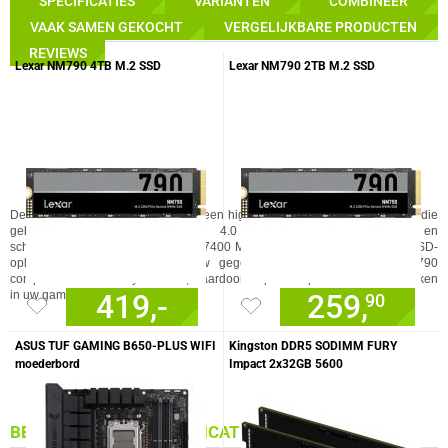
SPECIFICATIES
VARIANTEN
COMBINEER
VAAK SAMEN GEKOCHT MET
VAAK SAMEN GEKOCHT
VERGELIJKBARE PRODUCTEN
REVIEWS
Lexar NM790 4TB M.2 SSD
Lexar NM790 2TB M.2 SSD
De Lexar NM790 1TB M.2 SSD is een high-performance solid-state drive die
gebruikmaakt van NVMe PCIe 4.0 x4-technologie. Met lees- en
schrijfsnelheden tot respectievelijk 7400 MB/s en 6500 MB/s biedt deze SSD-
oplossing snelle toegang tot uw gegevens. Bovendien is de NM790
compatibel met de PlayStation 5, waardoor u optimale prestaties kunt bereiken
419,-
259,
in uw gaming-setup.
90
ASUS TUF GAMING B650-PLUS WIFI
Kingston DDR5 SODIMM FURY
moederbord
Impact 2x32GB 5600
BELANGRIJKSTE SPECIFICATIES