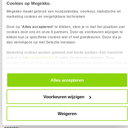
Cookies op Megekko.
Eigenschap
Waarde
Interface
NVMe PCIe 4.0 x4
419,-
259,
90
Megekko maakt gebruik van noodzakelijke, voorkeur, statistische en
Leessnelheid (max)
7400 MB/s
marketing cookies en vergelijkbare technieken.
Lithografie
12 nm
Vergelijk product
Vergelijk product
Door op "
Alles accepteren
" te klikken, stem je in met het plaatsen van
Mean time between failures
1500000 uur
cookies door ons en onze 9 partners. Door op voorkeuren wijzigen te
Kingston NV3 1TB M.2 SSD
Patriot Memory VP4300 Lite 4TB M.2
(MTBF)
kikken kun je specifieke cookies wel of niet goedkeuren. Deze sla je
SSD
dan vervolgens op met Selectie toestaan.
Minimum operationele
0 °C
temperatuur
Marketing cookies worden gedeeld met derde partijen. Een overzicht
cookiebeleid
vind je in het
of onder Voorkeuren wijzigen. Deze
NVM Express (NVMe)
✓︎
worden gebruikt zodat we gerichter reclamebanners kunnen inzetten op
ondersteuning
andere websites. In onze cookievoorkeuren vind je een overzicht van
NVM Express (NVMe) versie
1.4
alle cookies. Je kunt je gegeven toestemming altijd intrekken, dit doe je
door in de footer van onze website te klikken op ‘Cookievoorkeuren’
Alles accepteren
PCI Express interface data
x4
KIES JE VARIANT
onder het kopje ‘Mijn gegevens’.
lanes
SSD Opslagcapaciteit:
1000 GB
❮
Schrijfsnelheid (max)
6500 MB/s
Voorkeuren wijzigen
154,
429,-
90
SSD Opslagcapaciteit
1000 GB
KENMERKEN
Weigeren
Vergelijk product
Vergelijk product
Eigenschap
Waarde
PS5 Compatibel
✓︎
DRAM Cache
✖︎