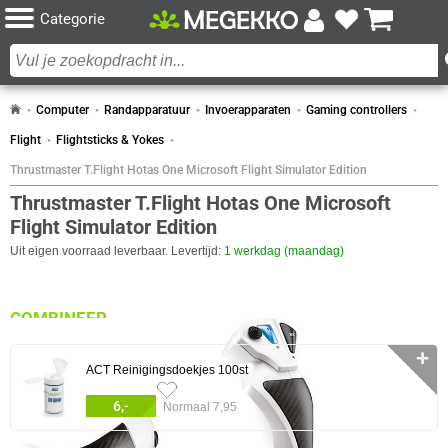
Categorie
Computer
Randapparatuur
Invoerapparaten
Gaming controllers
Flight
Flightsticks & Yokes
Thrustmaster T.Flight Hotas One Microsoft Flight Simulator Edition
Thrustmaster T.Flight Hotas One Microsoft
Flight Simulator Edition
Uit eigen voorraad leverbaar. Levertijd:
1 werkdag (maandag)
COMBINEER
✛
ACT Reinigingsdoekjes 100st
4x
6,-
Normaal 7,95