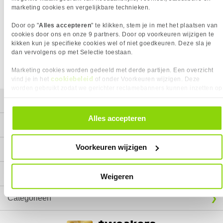
marketing cookies en vergelijkbare technieken.
Het product dat je zocht is helaas niet meer beschikbaar.
Door op "
Alles accepteren
" te klikken, stem je in met het plaatsen van
Wij doen ons uiterste best om al onze producten zo lang
cookies door ons en onze 9 partners. Door op voorkeuren wijzigen te
mogelijk leverbaar te houden.
Helaas is dit product op dit
kikken kun je specifieke cookies wel of niet goedkeuren. Deze sla je
moment bij geen van onze leveranciers leverbaar.
dan vervolgens op met Selectie toestaan.
We helpen je graag met een ander product uit de categorie
Glasvezel.
Marketing cookies worden gedeeld met derde partijen. Een overzicht
cookiebeleid
vind je in het
of onder Voorkeuren wijzigen. Deze
worden gebruikt zodat we gerichter reclamebanners kunnen inzetten op
andere websites. In onze cookievoorkeuren vind je een overzicht van
Mijn gegevens
alle cookies. Je kunt je gegeven toestemming altijd intrekken, dit doe je
door in de footer van onze website te klikken op ‘Cookievoorkeuren’
Alles accepteren
onder het kopje ‘Mijn gegevens’.
Service
Voorkeuren wijzigen
Contact
Megekko
Weigeren
Categorieën