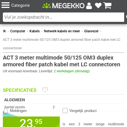
Categorie
Computer
Kabels
Netwerk-kabels en meer
Glasvezel
ACT 3 meter multimode 50/125 OM3 duplex armored fiber patch kabel met LC
connectoren
ACT 3 meter multimode 50/125 OM3 duplex
armored fiber patch kabel met LC connectoren
Uit voorraad leverbaar. Levertijd:
2 werkdagen (dinsdag)
SPECIFICATIES
ALGEMEEN
Eigenschap
Waarde
Aantal vezels
2
Meldingen
Vergelijk product
Buitendiameter
3 mm
23,
✓
95
30 dagen bedenktermijn!
Categorie
OM3
De ACT glasvezel patch kabel is een 3 meter lange multimode