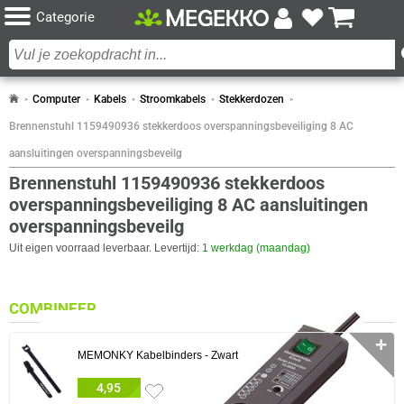
Categorie
Computer
Kabels
Stroomkabels
Stekkerdozen
Brennenstuhl 1159490936 stekkerdoos overspanningsbeveiliging 8 AC
aansluitingen overspanningsbeveilg
Brennenstuhl 1159490936 stekkerdoos
overspanningsbeveiliging 8 AC aansluitingen
overspanningsbeveilg
Uit eigen voorraad leverbaar. Levertijd:
1 werkdag (maandag)
COMBINEER
✛
MEMONKY Kabelbinders - Zwart
4,95
12x