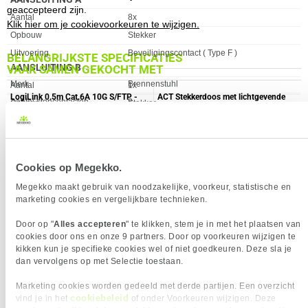
geaccepteerd zijn.
Eigenschap
Waarde
Aantal
8x
Klik hier om je cookievoorkeuren te wijzigen.
Opbouw
Stekker
Uitvoering
Beveiligingscontact ( Type F )
BELANGRIJKSTE SPECIFICATIES
AANSLUITING B
VAAK SAMEN GEKOCHT MET
Eigenschap
Waarde
Merk
Brennenstuhl
Eigenschap
Waarde
Aantal
1x
LogiLink 0.5m Cat.6A 10G S/FTP -
ACT Stekkerdoos met lichtgevende
Aantal stopcontacten
8
Opbouw
Stekker
[CQ3023S]
schakelaar. 4 sockets. 2 m. zwart
Kabellengte
3.00 m
Uitvoering
Beveiligingscontact ( Type F )
ALGEMEEN
Aan/Uit schakelaar
✓︎
Eigenschap
Waarde
Breedte (mm)
570
Verkrijgbaar sinds
December 2015
Cookies op Megekko.
Diepte (mm)
60
EAN
4007123611867
Megekko maakt gebruik van noodzakelijke, voorkeur, statistische en
Gewicht (g)
960
Vendorcode
1159490936
marketing cookies en vergelijkbare technieken.
Hoogte (mm)
50
Garantie
24 maanden
Door op "
Alles accepteren
" te klikken, stem je in met het plaatsen van
Kabellengte (m)
3, 0
cookies door ons en onze 9 partners. Door op voorkeuren wijzigen te
Kleur
Antraciet
kikken kun je specifieke cookies wel of niet goedkeuren. Deze sla je
3,
10,
95
95
PRODUKT-EIGENSCHAPPEN KABEL
dan vervolgens op met Selectie toestaan.
Eigenschap
Waarde
Feature1
typ-f-buchse
Marketing cookies worden gedeeld met derde partijen. Een overzicht
ACT 2 meter 4K@240Hz. 8K@60Hz
ACT 3 meter HDMI 8K Ultra High
Feature2
typ-f-stecker
cookiebeleid
vind je in het
of onder Voorkeuren wijzigen. Deze
of 10K@30Hz DisplayPort 2.1 kabel.
Speed kabel v2.1 HDMI-A male -
TYPE