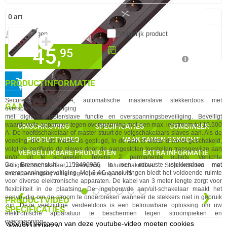
0 artikelen geselecteerd
Meldingen
Vergelijk product
✚
45,
Beschikbaar in onze
95
Megekko Shop Breda
✓
Nu bestellen morgen in huis!
PRODUCTINFORMATIE
✓
30 dagen bedenktermijn!
IN WINKELMAND
✓
24 maanden garantie!
SecureTec 19.500 A, automatische masterslave stekkerdoos met
GA NAAR
✓
Achteraf betalen!
overspanningsbeveiliging
met digitale master/slave functie en overspanningsbeveiliging. Beveiligt
waardevolle apparaten tegen overspanning met een max. lekstroom tot 19.500
OMSCHRIJVING
SPECIFICATIES
COMBINEER
A. De hoofdschakelaar of master stuurt de volgschakelaars slaves aan. Als de
PRODUCTVIDEO
VAAK SAMEN GEKOCHT
voeding, die in de master is geplugd, in de aan of uitstand wordt geschakeld,
volgt de perifierie de slaves door de aangesloten toestellen trapsgewijze aan
VERGELIJKBARE PRODUCTEN
EXTRA INFORMATIE
en/of uit te schakelen. Tevens 2 permanente outlets. Verlichte
De Brennenstuhl 1159490936 is een robuuste stekkerdoos met
veiligheidsschakelaar, tweepolig in/uitschakelbaar. Stopcontacten met
overspanningsbeveiliging. Met 8 AC-aansluitingen biedt het voldoende ruimte
kinderbeveiliging in handige opstelling van 45
voor diverse elektronische apparaten. De kabel van 3 meter lengte zorgt voor
flexibiliteit in de plaatsing. De ingebouwde aan/uit-schakelaar maakt het
❮
❯
eenvoudig om de stroom te onderbreken wanneer de stekkers niet in gebruik
PRODUCTVIDEO
zijn. Deze veelzijdige verdeeldoos is een betrouwbare oplossing om uw
SPECIFICATIES
elektronische apparatuur te beschermen tegen stroompieken en
overspanning.
Voor het vertonen van deze youtube-video moeten cookies
AANSLUITING A