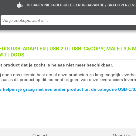
30 DAGEN NIET-GOED-GELD-TERUG-GARANTIE / GRATIS VERZENDE
EDIS USB-ADAPTER | USB 2.0 | USB-C&COPY; MALE | 3,5 M
WIT | DOOS
t product dat je zocht is helaas niet meer beschikbaar.
j doen ons uiterste best om al onze producten zo lang mogelijk leverb
laas is dit product op dit moment bij geen van onze leveranciers leverb
 helpen je graag met een ander product uit de categorie USB-C/
Contact
Megekko