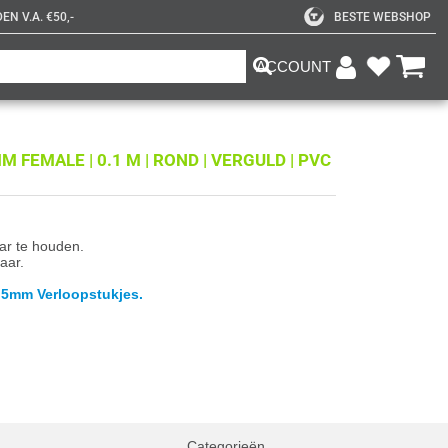
N V.A. €50,-
BESTE WEBSHOP
ACCOUNT
M FEMALE | 0.1 M | ROND | VERGULD | PVC
aar te houden.
aar.
3.5mm Verloopstukjes.
Categorieën