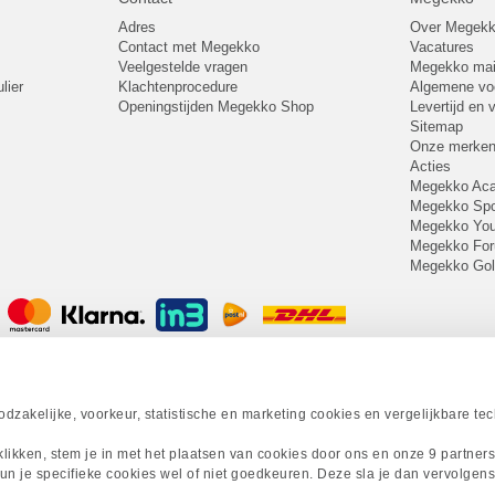
Adres
Over Megek
Contact met Megekko
Vacatures
Veelgestelde vragen
Megekko mail
lier
Klachtenprocedure
Algemene v
Openingstijden Megekko Shop
Levertijd en
Sitemap
Onze merke
Acties
Megekko A
Megekko Spo
Megekko Yo
Megekko Fo
Megekko Go
zakelijke, voorkeur, statistische en marketing cookies en vergelijkbare te
 klikken, stem je in met het plaatsen van cookies door ons en onze 9 partner
un je specifieke cookies wel of niet goedkeuren. Deze sla je dan vervolgens