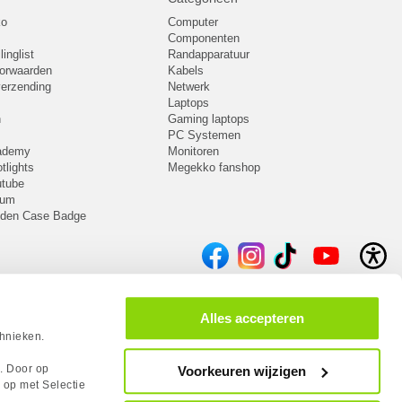
ko
Computer
Componenten
inglist
Randapparatuur
oorwaarden
Kabels
 verzending
Netwerk
Laptops
n
Gaming laptops
PC Systemen
cademy
Monitoren
tlights
Megekko fanshop
utube
rum
lden Case Badge
Alles accepteren
chnieken.
s. Door op
Voorkeuren wijzigen
 op met Selectie