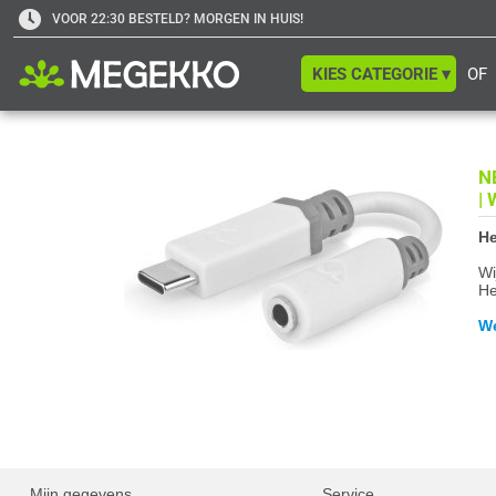
VOOR 22:30 BESTELD? MORGEN IN HUIS!
KIES CATEGORIE ▾
OF
N
| 
He
Wi
He
We
Mijn gegevens
Service