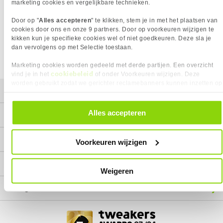
Het product dat je zocht is helaas niet meer beschikbaar.
marketing cookies en vergelijkbare technieken.
Wij doen ons uiterste best om al onze producten zo lang
Door op "
Alles accepteren
" te klikken, stem je in met het plaatsen van
mogelijk leverbaar te houden.
Helaas is dit product op dit
cookies door ons en onze 9 partners. Door op voorkeuren wijzigen te
moment bij geen van onze leveranciers leverbaar.
kikken kun je specifieke cookies wel of niet goedkeuren. Deze sla je
dan vervolgens op met Selectie toestaan.
We helpen je graag met een ander product uit de categorie
Displayport/HDMI verloopstukjes.
Marketing cookies worden gedeeld met derde partijen. Een overzicht
cookiebeleid
vind je in het
of onder Voorkeuren wijzigen. Deze
worden gebruikt zodat we gerichter reclamebanners kunnen inzetten op
Mijn gegevens
andere websites. In onze cookievoorkeuren vind je een overzicht van
alle cookies. Je kunt je gegeven toestemming altijd intrekken, dit doe je
door in de footer van onze website te klikken op ‘Cookievoorkeuren’
Alles accepteren
Service
onder het kopje ‘Mijn gegevens’.
Contact
Voorkeuren wijzigen
Megekko
Weigeren
Categorieën