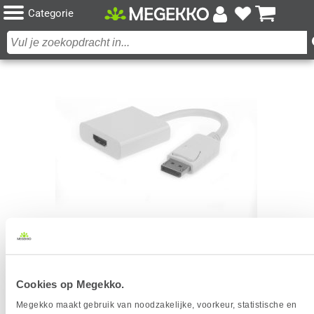
Categorie
GEMBIRD A-DPM-HDMIF-002-W
Cookies op Megekko.
KABELADAPTER/VERLOOPSTUKJE
Megekko maakt gebruik van noodzakelijke, voorkeur, statistische en