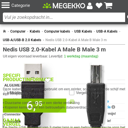
Categorie
Computer
Kabels
Computer kabels
USB Kabels
USB-A Kabels
USB-A/USB-B 2.0 Kabels
Nedis USB 2.0-Kabel A Male B Male 3 m
Nedis USB 2.0-Kabel A Male B Male 3 m
Uit eigen voorraad leverbaar. Levertijd:
1 werkdag (maandag)
SPECIFICATIES
PRODUCTINFORMATIE
9x
ALGEMEEN
Deze kabel wordt meestal gebruikt om een printer, scanner of harde schijf met
Eigenschap
Waarde
Meldingen
Vergelijk product
Aantal producten in
1 Stuks
een computer te verbinden.
verpakking
6,
Beschikbaar in onze
95
• Duurzame connector voor een sterke verbinding
Megekko Shop Breda
AWG-maat
28/22
• Koperen kernen voor een betrouwbare dataoverdracht
✓
30 dagen bedenktermijn!
Connectordesign - kant A
Recht
GA NAAR
✓
%
24 maanden garantie!
STAFFELKORTING MOGELIJK
Connectordesign - kant B
Recht
VERGELIJKBARE PRODUCTEN
✓
De Nedis USB 2.0-kabel van 3 meter lang is een betrouwbare keuze voor het
Achteraf betalen!