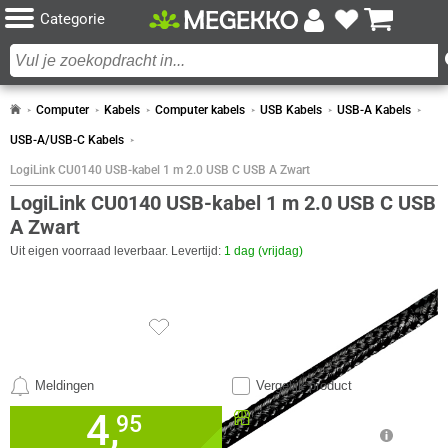
Categorie
Computer
Kabels
Computer kabels
USB Kabels
USB-A Kabels
USB-A/USB-C Kabels
LogiLink CU0140 USB-kabel 1 m 2.0 USB C USB A Zwart
LogiLink CU0140 USB-kabel 1 m 2.0 USB C USB
A Zwart
Uit eigen voorraad leverbaar. Levertijd:
1 dag (vrijdag)
SPECIFICATIES
CERTIFICATEN
Eigenschap
Waarde
Certificaten van naleving
RoHS
Meldingen
Vergelijk product
DESIGN
4,
Beschikbaar in onze
95
Eigenschap
Waarde
Kleur Product
Zwart
Megekko Shop Breda
ENERGIE