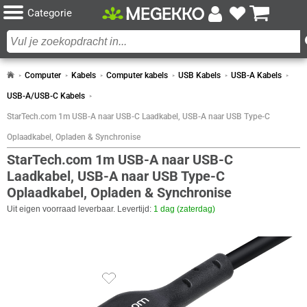
Categorie
Computer
Kabels
Computer kabels
USB Kabels
USB-A Kabels
USB-A/USB-C Kabels
StarTech.com 1m USB-A naar USB-C Laadkabel, USB-A naar USB Type-C
Oplaadkabel, Opladen & Synchronise
StarTech.com 1m USB-A naar USB-C
Laadkabel, USB-A naar USB Type-C
Oplaadkabel, Opladen & Synchronise
Uit eigen voorraad leverbaar. Levertijd:
1 dag (zaterdag)
SPECIFICATIES
CERTIFICATEN
Eigenschap
Waarde
Certificaten van naleving
RoHS