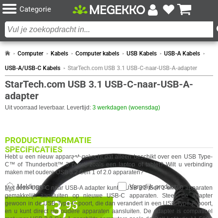
Categorie
Computer
Kabels
Computer kabels
USB Kabels
USB-A Kabels
USB-A/USB-C Kabels
StarTech.com USB 3.1 USB-C-naar-USB-A-adapter
StarTech.com USB 3.1 USB-C-naar-USB-A-
adapter
Uit voorraad leverbaar. Levertijd:
3 werkdagen (woensdag)
PRODUCTINFORMATIE
SPECIFICATIES
Hebt u een nieuw apparaat gekocht dat alleen beschikt over een USB Type-
C™ of Thunderbolt™ 3 poort, zoals een laptop of tablet? Wilt u verbinding
CERTIFICATEN
maken met oudere USB 3.2 Gen 1 of 2.0 apparaten?
Eigenschap
Waarde
Certificaten van naleving
RoHS
Meldingen
Vergelijk product
Met deze USB-C naar USB-A adapter kunt u USB 3.2 Gen 1 en 2.0 apparaten
Certificering
USB-IF
gemakkelijk aansluiten op nieuwe USB-C apparaten. Steek de adapter
13,
DESIGN
✓
95
30 dagen bedenktermijn!
gewoon in de USB Type-C poort, die dan verandert in een USB Type-A poort,
en u kunt direct uw oudere apparaten aansluiten. De adapter is compatibel
Eigenschap
Waarde
✓
Kabelhulsmateriaal
Polyvinyl chloride (PVC)
24 maanden garantie!