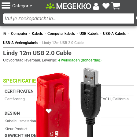
Categorie
Computer
Kabels
Computer kabels
USB Kabels
USB-A Kabels
USB-A Verlengkabels
Lindy 12m USB 2.0 Cable
Lindy 12m USB 2.0 Cable
Uit voorraad leverbaar. Levertijd:
4 werkdagen (donderdag)
SPECIFICATIES
CERTIFICATEN
Eigenschap
Waarde
Certificering
CE, UKCA, FCC, RoHS, REACH, California
Proposition 65
DESIGN
Eigenschap
Waarde
Kabelhulsmateriaal
Polyvinyl chloride (PVC)
Kleur Product
Zwart
GEWICHT EN OMVANG