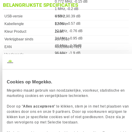
0.772 MHz, -0.15 dB
BELANGRIJKSTE SPECIFICATIES
1 MHz, -0.2 dB
Eigenschap
Waarde
USB-versie
USB 2.0
4 MHz, -0.39 dB
8 MHz, -0.57 dB
Kabellengte
12.00 m
12 MHz, -0.76 dB
Kleur Product
Zwart
24 MHz, -0.95 dB
Verkrijgbaar sinds
Juli 2016
48 MHz, -1.35dB
EAN
4002888427821
96 MHz, -1.9 dB
Vendorcode
42782
200 MHz, -3.2 dB
Garantie
24 maanden
400 MHz, -5.8 dB
Kabellengte
12.00 m
Cookies op Megekko.
Transmissiemedium
Getwist paar
OVERIGE SPECIFICATIES
Megekko maakt gebruik van noodzakelijke, voorkeur, statistische en
marketing cookies en vergelijkbare technieken.
Eigenschap
Waarde
Compatibele
Win ME, 2000, XP, Vista
besturingssystemen
Mac OS
VERGELIJKBARE PRODUCTEN
Door op "
Alles accepteren
" te klikken, stem je in met het plaatsen van
cookies door ons en onze 9 partners. Door op voorkeuren wijzigen te
Linux
kikken kun je specifieke cookies wel of niet goedkeuren. Deze sla je
Delock 83551 Verlengkabel EASY-
Delock 83370 Verlengkabel EASY-
Soort kabel
Ronde kabel
dan vervolgens op met Selectie toestaan.
USB 2.0 Type-A male haaks
USB 2.0 Type-A male > USB 2.0 Type-
POORTEN & INTERFACES
links/rechts > USB 2.0 Type-A female
A female zwart 1 m