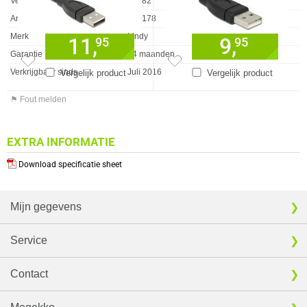
Vendorcode
42782
Artikelnr
970178
Merk
Lindy
11,
9,
95
95
Garantie
24 maanden
Verkrijgbaar sinds
Juli 2016
Vergelijk product
Vergelijk product
⚑ Fout melden
EXTRA INFORMATIE
Download specificatie sheet
Mijn gegevens
Service
Contact