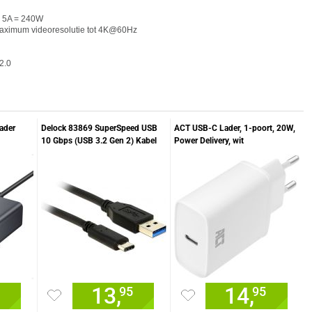
@ 5A = 240W
maximum videoresolutie tot 4K@60Hz
2.0
ader
Delock 83869 SuperSpeed USB
ACT USB-C Lader, 1-poort, 20W,
10 Gbps (USB 3.2 Gen 2) Kabel
Power Delivery, wit
Type-A naar USB Type-C 0,5 m
13,
14,
95
95