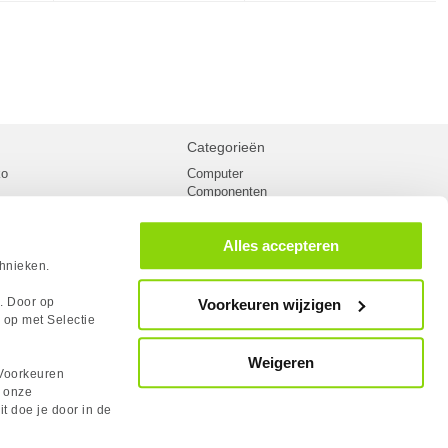
Categorieën
ko
Computer
Componenten
inglist
Randapparatuur
oorwaarden
Kabels
Alles accepteren
 verzending
Netwerk
Laptops
chnieken.
n
Gaming laptops
PC Systemen
s. Door op
Voorkeuren wijzigen
cademy
Monitoren
 op met Selectie
tlights
Megekko fanshop
utube
Weigeren
rum
Voorkeuren
lden Case Badge
n onze
it doe je door in de