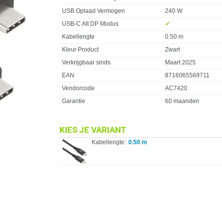
USB Oplaad Vermogen
240 W
USB-C Alt DP Modus
✓︎
Kabellengte
0.50 m
Kleur Product
Zwart
Verkrijgbaar sinds
Maart 2025
EAN
8716065569711
Vendorcode
AC7420
Garantie
60 maanden
KIES JE VARIANT
Kabellengte:
0.50 m