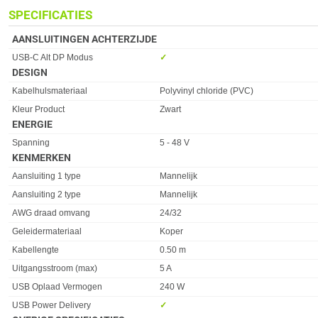
SPECIFICATIES
AANSLUITINGEN ACHTERZIJDE
Eigenschap
Waarde
USB-C Alt DP Modus
✓︎
DESIGN
Eigenschap
Waarde
Kabelhulsmateriaal
Polyvinyl chloride (PVC)
Kleur Product
Zwart
ENERGIE
Eigenschap
Waarde
Spanning
5 - 48 V
KENMERKEN
Eigenschap
Waarde
Aansluiting 1 type
Mannelijk
Aansluiting 2 type
Mannelijk
AWG draad omvang
24/32
Geleidermateriaal
Koper
Kabellengte
0.50 m
Uitgangsstroom (max)
5 A
USB Oplaad Vermogen
240 W
USB Power Delivery
✓︎