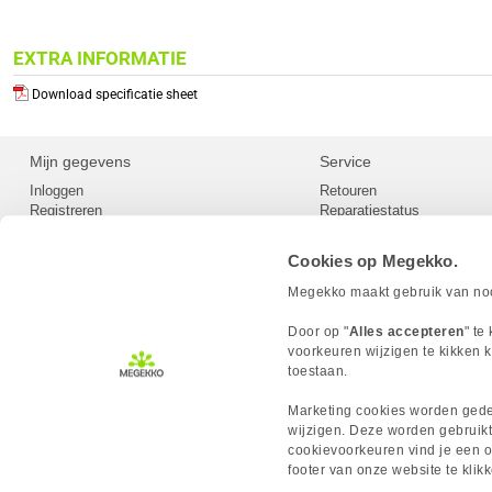
EXTRA INFORMATIE
Download specificatie sheet
Mijn gegevens
Service
Inloggen
Retouren
Registreren
Reparatiestatus
Privacy
Servicepunt
Cookievoorkeuren
Europees Herroepingsformu
Cookies op Megekko.
Herroepingsrecht
Betaalmethoden
Megekko maakt gebruik van nood
Scrapers / Crawlers beleid
Megekko builds
Door op "
Alles accepteren
" te
Toegankelijkheid
voorkeuren wijzigen te kikken k
toestaan.
Marketing cookies worden gedee
wijzigen. Deze worden gebruikt
cookievoorkeuren vind je een ov
MEGEKKO.NL © 2026
footer van onze website te kli
Alle prijzen zijn inclusief BTW