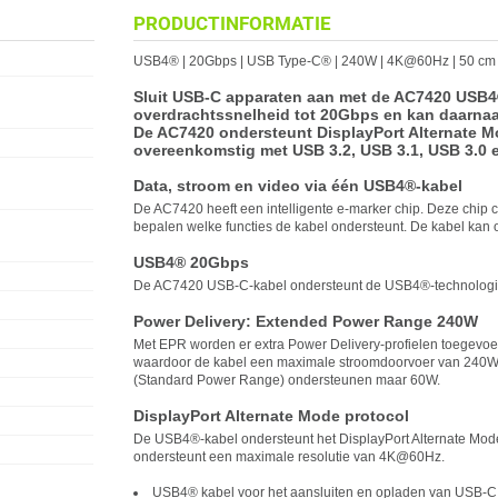
PRODUCTINFORMATIE
USB4® | 20Gbps | USB Type-C® | 240W | 4K@60Hz | 50 cm
Sluit USB-C apparaten aan met de AC7420 USB4
overdrachtssnelheid tot 20Gbps en kan daarna
De AC7420 ondersteunt DisplayPort Alternate M
overeenkomstig met USB 3.2, USB 3.1, USB 3.0 
Data, stroom en video via één USB4®-kabel
De AC7420 heeft een intelligente e-marker chip. Deze chip 
bepalen welke functies de kabel ondersteunt. De kabel kan 
USB4® 20Gbps
De AC7420 USB-C-kabel ondersteunt de USB4®-technologie 
Power Delivery: Extended Power Range 240W
Met EPR worden er extra Power Delivery-profielen toegevo
waardoor de kabel een maximale stroomdoorvoer van 240W o
(Standard Power Range) ondersteunen maar 60W.
DisplayPort Alternate Mode protocol
De USB4®-kabel ondersteunt het DisplayPort Alternate Mode
ondersteunt een maximale resolutie van 4K@60Hz.
USB4® kabel voor het aansluiten en opladen van USB-C