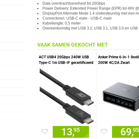
Data overdrachtssnelheid tot 20Gbps
Power Delivery: Extended Power Range (EPR) tot 48V 
DisplayPort Alternate Mode 1.4 ondersteuning met een 
Connectoren: USB-C male - USB-C male
Kabellengte: 0,5 meter
Overeenkomstig met USB 3.2, USB 3.1, USB 3.0 en USB 
VAAK SAMEN GEKOCHT MET
ACT USB4 20Gbps 240W USB
Anker Prime 6-in-1 Snell
Type-C 1m USB-IF gecertificeerd
200W 4C/2A Zwart
13,
69,
95
95