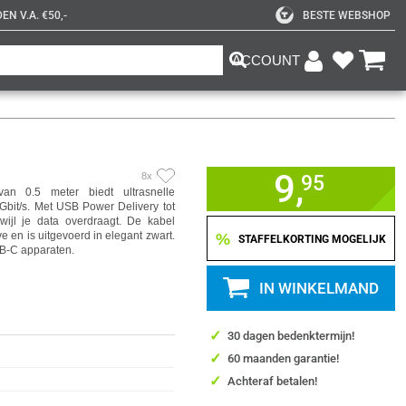
N V.A. €50,-
BESTE WEBSHOP
ACCOUNT
9,
8x
95
0.5 meter biedt ultrasnelle
bit/s. Met USB Power Delivery tot
wijl je data overdraagt. De kabel
en is uitgevoerd in elegant zwart.
%
STAFFELKORTING MOGELIJK
SB-C apparaten.
IN WINKELMAND
✓
30 dagen bedenktermijn!
✓
60 maanden garantie!
✓
Achteraf betalen!