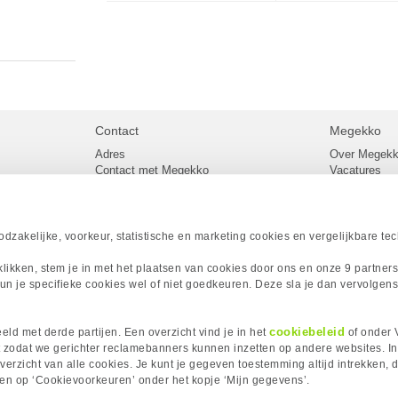
Contact
Megekko
Adres
Over Megek
Contact met Megekko
Vacatures
Veelgestelde vragen
Megekko mail
lier
Klachtenprocedure
Algemene v
Openingstijden Megekko Shop
Levertijd en
Sitemap
zakelijke, voorkeur, statistische en marketing cookies en vergelijkbare te
Onze merke
Acties
 klikken, stem je in met het plaatsen van cookies door ons en onze 9 partner
Megekko A
un je specifieke cookies wel of niet goedkeuren. Deze sla je dan vervolgens
Megekko Spo
Megekko Yo
Megekko Fo
cookiebeleid
ld met derde partijen. Een overzicht vind je in het
of onder 
Megekko Go
 zodat we gerichter reclamebanners kunnen inzetten op andere websites. I
erzicht van alle cookies. Je kunt je gegeven toestemming altijd intrekken, d
kken op ‘Cookievoorkeuren’ onder het kopje ‘Mijn gegevens’.