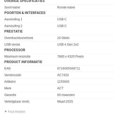
OVERIGE SPECIFICATIES
Eigenschap
Waarde
Soort kabel
Ronde kabel
POORTEN & INTERFACES
Eigenschap
Waarde
Aansluiting 1
USB C
Aansluiting 2
USB C
PRESTATIE
Eigenschap
Waarde
Overdrachtssnelheid
20 Gbit/s
USB-versie
USB 4 Gen 2x2
PROCESSOR
Eigenschap
Waarde
Maximum resolutie
7680 x 4320 Pixels
PRODUCT INFORMATIE
EAN
8716065569711
Vendorcode
AC7420
Artikelnr
1155945
Merk
ACT
Garantie
60 maanden
Verkrijgbaar sinds
Maart 2025
⚑ Fout melden