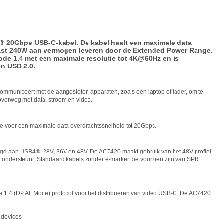
® 20Gbps USB-C-kabel. De kabel haalt een maximale data
ast 240W aan vermogen leveren door de Extended Power Range.
ode 1.4 met een maximale resolutie tot 4K@60Hz en is
en USB 2.0.
communiceert met de aangesloten apparaten, zoals een laptop of lader, om te
overweg met data, stroom en video.
voor een maximale data overdrachtssnelheid tot 20Gbps.
egd aan USB4®: 28V, 36V en 48V. De AC7420 maakt gebruik van het 48V-profiel
ndersteunt. Standaard kabels zonder e-marker die voorzien zijn van SPR
 1.4 (DP Alt Mode) protocol voor het distribueren van video USB-C. De AC7420
 devices