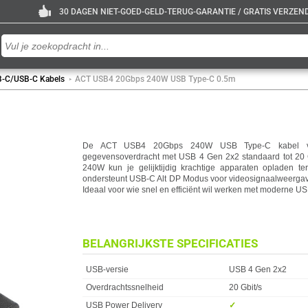
30 DAGEN NIET-GOED-GELD-TERUG-GARANTIE / GRATIS VERZENDE
-C/USB-C Kabels
ACT USB4 20Gbps 240W USB Type-C 0.5m
De ACT USB4 20Gbps 240W USB Type-C kabel van 
gegevensoverdracht met USB 4 Gen 2x2 standaard tot 20 G
240W kun je gelijktijdig krachtige apparaten opladen ter
ondersteunt USB-C Alt DP Modus voor videosignaalweergave 
Ideaal voor wie snel en efficiënt wil werken met moderne U
BELANGRIJKSTE SPECIFICATIES
Eigenschap
Waarde
USB-versie
USB 4 Gen 2x2
Overdrachtssnelheid
20 Gbit/s
USB Power Delivery
✓︎