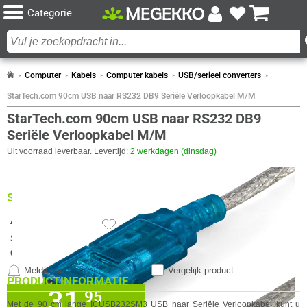
Categorie
Computer
Kabels
Computer kabels
USB/serieel converters
StarTech.com 90cm USB naar RS232 DB9 Seriële Verloopkabel M/M
StarTech.com 90cm USB naar RS232 DB9
Seriële Verloopkabel M/M
Uit voorraad leverbaar. Levertijd:
2 werkdagen (dinsdag)
SPECIFICATIES
AANSLUITINGEN ACHTERZIJDE
Eigenschap
Waarde
Seriële poort
1 x
CERTIFICATEN
Meldingen
Vergelijk product
Eigenschap
Waarde
Certificaten van naleving
RoHS
PRODUCTINFORMATIE
Certificering
CE, FCC
31,
✓
95
30 dagen bedenktermijn!
DESIGN
Met de 90 cm lange ICUSB232SM3 USB naar Seriële Verloopkabel kunt u