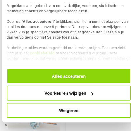
AWG maat
23
euroklasse ECA, 23AWG, violet 305
CPR Euroclass
Eca
Megekko maakt gebruik van noodzakelijke, voorkeur, statistische en
meter
Verkrijgbaar sinds
April 2019
marketing cookies en vergelijkbare technieken.
Kabelkleur
Paars
EAN
8716065366525
Kabelmantel
LSZH
Door op "
Alles accepteren
" te klikken, stem je in met het plaatsen van
Vendorcode
XS6115
cookies door ons en onze 9 partners. Door op voorkeuren wijzigen te
Klasse
EA
kikken kun je specifieke cookies wel of niet goedkeuren. Deze sla je
Garantie
60 maanden
Kleurnummer
RAL 4005
dan vervolgens op met Selectie toestaan.
Lengte per verpakking
500 m
Marketing cookies worden gedeeld met derde partijen. Een overzicht
Max. werktemperatuur
75 C
cookiebeleid
vind je in het
of onder Voorkeuren wijzigen. Deze
Min. werktemperatuur
20 C
worden gebruikt zodat we gerichter reclamebanners kunnen inzetten op
309,-
489,-
andere websites. In onze cookievoorkeuren vind je een overzicht van
PRODUCT INFORMATIE
alle cookies. Je kunt je gegeven toestemming altijd intrekken, dit doe je
EAN
8716065366525
Vergelijk product
Vergelijk product
door in de footer van onze website te klikken op ‘Cookievoorkeuren’
Alles accepteren
KIES JE VARIANT
onder het kopje ‘Mijn gegevens’.
Vendorcode
XS6115
ACT CAT5E F/UTP LSZH soepel patch
Kabellengte:
500.00 m
Artikelnr
256744
❮
ivoor 500 m
Voorkeuren wijzigen
Merk
ACT
Garantie
60 maanden
Weigeren
Verkrijgbaar sinds
April 2019
⚑ Fout melden