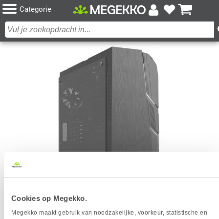
Categorie
MSI MAG META 5 3SI-442MYS DESKTOP GAMING
Cookies op Megekko.
PC
Megekko maakt gebruik van noodzakelijke, voorkeur, statistische en