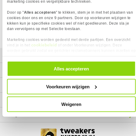
Het product dat je zocht is helaas niet meer beschikbaar.
marketing cookies en vergelijkbare technieken.
Wij doen ons uiterste best om al onze producten zo lang
Door op "
Alles accepteren
" te klikken, stem je in met het plaatsen van
mogelijk leverbaar te houden.
Helaas is dit product op dit
cookies door ons en onze 9 partners. Door op voorkeuren wijzigen te
moment bij geen van onze leveranciers leverbaar.
kikken kun je specifieke cookies wel of niet goedkeuren. Deze sla je
dan vervolgens op met Selectie toestaan.
We helpen je graag met een ander product uit de categorie
PC systemen.
Marketing cookies worden gedeeld met derde partijen. Een overzicht
cookiebeleid
vind je in het
of onder Voorkeuren wijzigen. Deze
worden gebruikt zodat we gerichter reclamebanners kunnen inzetten op
Mijn gegevens
andere websites. In onze cookievoorkeuren vind je een overzicht van
alle cookies. Je kunt je gegeven toestemming altijd intrekken, dit doe je
door in de footer van onze website te klikken op ‘Cookievoorkeuren’
Alles accepteren
Service
onder het kopje ‘Mijn gegevens’.
Contact
Voorkeuren wijzigen
Megekko
Weigeren
Categorieën