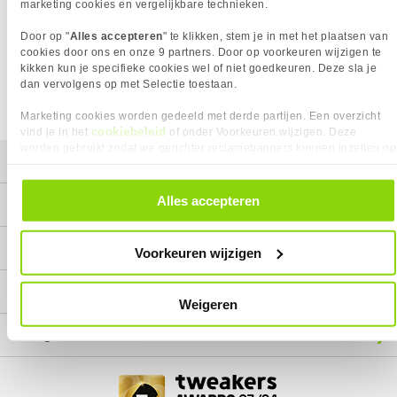
Het product dat je zocht is helaas niet meer beschikbaar.
marketing cookies en vergelijkbare technieken.
Wij doen ons uiterste best om al onze producten zo lang
Door op "
Alles accepteren
" te klikken, stem je in met het plaatsen van
mogelijk leverbaar te houden.
Helaas is dit product op dit
cookies door ons en onze 9 partners. Door op voorkeuren wijzigen te
moment bij geen van onze leveranciers leverbaar.
kikken kun je specifieke cookies wel of niet goedkeuren. Deze sla je
dan vervolgens op met Selectie toestaan.
We helpen je graag met een ander product uit de categorie
PC systemen.
Marketing cookies worden gedeeld met derde partijen. Een overzicht
cookiebeleid
vind je in het
of onder Voorkeuren wijzigen. Deze
worden gebruikt zodat we gerichter reclamebanners kunnen inzetten op
Mijn gegevens
andere websites. In onze cookievoorkeuren vind je een overzicht van
alle cookies. Je kunt je gegeven toestemming altijd intrekken, dit doe je
door in de footer van onze website te klikken op ‘Cookievoorkeuren’
Alles accepteren
Service
onder het kopje ‘Mijn gegevens’.
Contact
Voorkeuren wijzigen
Megekko
Weigeren
Categorieën