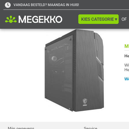
VANDAAG BESTELD? MAANDAG IN HUIS!
KIES CATEGORIE ▾
OF
M
He
Wi
He
We
Mijn gegevens
Service