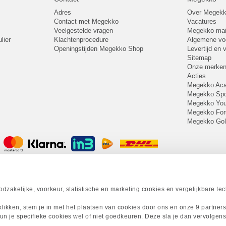
Adres
Over Megek
Contact met Megekko
Vacatures
Veelgestelde vragen
Megekko mail
lier
Klachtenprocedure
Algemene v
Openingstijden Megekko Shop
Levertijd en
Sitemap
Onze merke
Acties
Megekko A
Megekko Spo
Megekko Yo
Megekko Fo
Megekko Go
zakelijke, voorkeur, statistische en marketing cookies en vergelijkbare te
 klikken, stem je in met het plaatsen van cookies door ons en onze 9 partner
un je specifieke cookies wel of niet goedkeuren. Deze sla je dan vervolgens