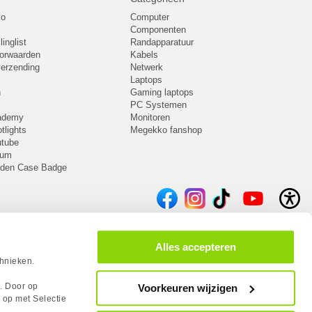
ko
Computer
Componenten
inglist
Randapparatuur
oorwaarden
Kabels
 verzending
Netwerk
Laptops
n
Gaming laptops
PC Systemen
cademy
Monitoren
tlights
Megekko fanshop
utube
rum
lden Case Badge
Alles accepteren
chnieken.
s. Door op
Voorkeuren wijzigen
 op met Selectie