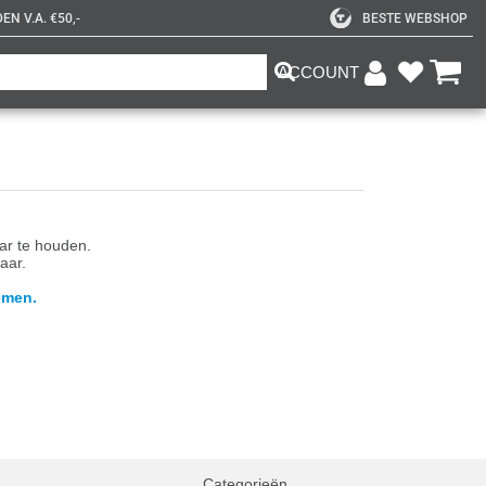
N V.A. €50,-
BESTE WEBSHOP
ACCOUNT
aar te houden.
aar.
emen.
Categorieën