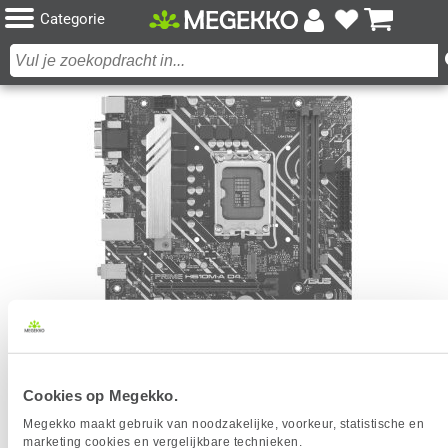
Categorie
Cookies op Megekko.
ASUS PRIME H610M-A D4 MOEDERBORD
Megekko maakt gebruik van noodzakelijke, voorkeur, statistische en
Het product dat je zocht is helaas niet meer beschikbaar.
marketing cookies en vergelijkbare technieken.