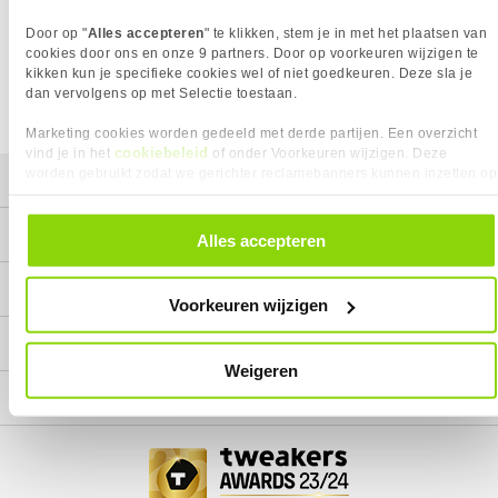
Wij doen ons uiterste best om al onze producten zo lang
Door op "
Alles accepteren
" te klikken, stem je in met het plaatsen van
mogelijk leverbaar te houden.
Helaas is dit product op dit
moment bij geen van onze leveranciers leverbaar.
cookies door ons en onze 9 partners. Door op voorkeuren wijzigen te
kikken kun je specifieke cookies wel of niet goedkeuren. Deze sla je
We helpen je graag met een ander product uit de categorie
dan vervolgens op met Selectie toestaan.
Intel Socket 1700 Moederborden.
Marketing cookies worden gedeeld met derde partijen. Een overzicht
cookiebeleid
vind je in het
of onder Voorkeuren wijzigen. Deze
worden gebruikt zodat we gerichter reclamebanners kunnen inzetten op
Mijn gegevens
andere websites. In onze cookievoorkeuren vind je een overzicht van
alle cookies. Je kunt je gegeven toestemming altijd intrekken, dit doe je
Service
door in de footer van onze website te klikken op ‘Cookievoorkeuren’
Alles accepteren
onder het kopje ‘Mijn gegevens’.
Contact
Voorkeuren wijzigen
Megekko
Weigeren
Categorieën