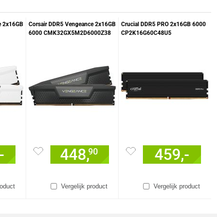
e 2x16GB
Corsair DDR5 Vengeance 2x16GB
Crucial DDR5 PRO 2x16GB 6000
6000 CMK32GX5M2D6000Z38
CP2K16G60C48U5
30W
geheugenmodule
geheugenmodule
-
448,
459,-
90
roduct
Vergelijk product
Vergelijk product