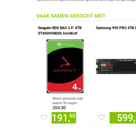
VAAK SAMEN GEKOCHT MET
Seagate HDD NAS 3.5" 4TB
Samsung 990 PRO 4TB 
ST4000VN006 IronWolf
Meest getoonde prijs
laatste 90 dagen:
204,90
191,
599,
90