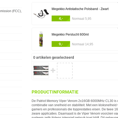
Megekko Antistatische Polsband - Zwart
mission (FCC),
4,-
Normaal 5,95
Megekko Perslucht 600ml
9,-
Normaal 14,95
0 artikelen geselecteerd
✚
PRODUCTINFORMATIE
De
Patriot
Memory Viper Venom 2x16GB 6000MHz CL30 is ont
combinatie van snelheid en stabiliteit. Met een kloksnelhe
gamers en professionals die topprestaties eisen. De twee 
zware applicaties. Daarnaast is de Viper Venom voorzien van 
systeem zelfs tijdens intensief gebruik koel blijft. Dit geheu