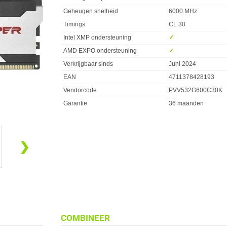
Geheugen snelheid
6000 MHz
Timings
CL 30
Intel XMP ondersteuning
✓︎
AMD EXPO ondersteuning
✓︎
Verkrijgbaar sinds
Juni 2024
EAN
4711378428193
Vendorcode
PVV532G600C30K
Garantie
36 maanden
❯
COMBINEER