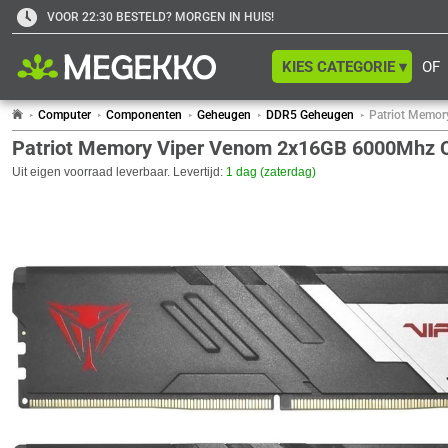
VOOR 22:30 BESTELD? MORGEN IN HUIS!
KIES CATEGORIE ▾
OF
Computer
Componenten
Geheugen
DDR5 Geheugen
Patriot Memo
Patriot Memory Viper Venom 2x16GB 6000Mhz
Uit eigen voorraad leverbaar. Levertijd:
1 dag (zaterdag)