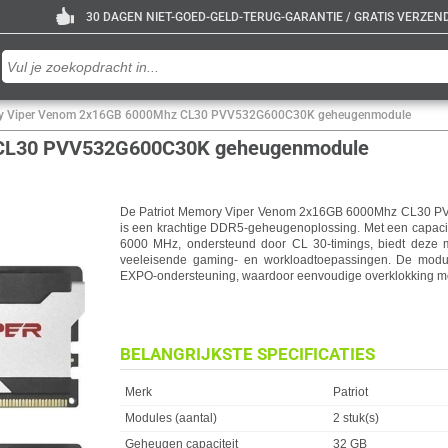
30 DAGEN NIET-GOED-GELD-TERUG-GARANTIE / GRATIS VERZENDE
ry Viper Venom 2x16GB 6000Mhz CL30 PVV532G600C30K geheugenmodule
 CL30 PVV532G600C30K geheugenmodule
De Patriot Memory Viper Venom 2x16GB 6000Mhz CL30
is een krachtige DDR5-geheugenoplossing. Met een capacit
6000 MHz, ondersteund door CL 30-timings, biedt deze m
veeleisende gaming- en workloadtoepassingen. De mod
EXPO-ondersteuning, waardoor eenvoudige overklokking mog
BELANGRIJKSTE SPECIFICATIES
Eigenschap
Waarde
Merk
Patriot
Modules (aantal)
2 stuk(s)
Geheugen capaciteit
32 GB