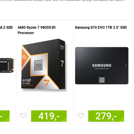
M.2 SSD
AMD Ryzen 7 9800X3D
Samsung 870 EVO 1TB 2.5" SSD
Processor
-
419,-
279,-