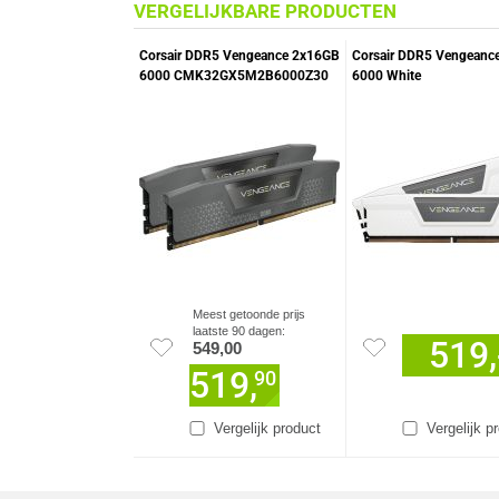
VERGELIJKBARE PRODUCTEN
Corsair DDR5 Vengeance 2x16GB
Corsair DDR5 Vengeanc
6000 CMK32GX5M2B6000Z30
6000 White
geheugenmodule
CMK32GX5M2B6000Z
geheugenmodule
Meest getoonde prijs
laatste 90 dagen:
519,
549,00
519,
90
Vergelijk product
Vergelijk p