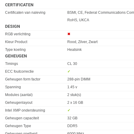
CERTIFICATEN
Eigenschap
Waarde
Certificaten van naleving
BSMI, CE, Federal Communications Com
RoHS, UKCA
DESIGN
Eigenschap
Waarde
RGB verlichting
✖︎
Kleur Product
Rood, Zilver, Zwart
Type koeling
Heatsink
GEHEUGEN
Eigenschap
Waarde
Timings
CL 30
ECC foutcorrectie
✓︎
Geheugen form factor
288-pin DIMM
Spanning
1.45 v
Modules (aantal)
2 stuk(s)
Geheugenlayout
2 x 16 GB
Intel XMP ondersteuning
✓︎
Geheugen capaciteit
32 GB
Geheugen Type
DDR5
Geheugen snelheid
6000 MHz