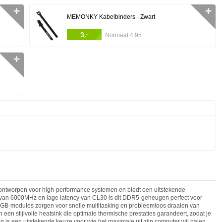
✛
✛
MEMONKY Kabelbinders - Zwart
3,-
Normaal 4,95
✛
worpen voor high-performance systemen en biedt een uitstekende
id van 6000MHz en lage latency van CL30 is dit DDR5-geheugen perfect voor
16GB-modules zorgen voor snelle multitasking en probleemloos draaien van
een stijlvolle heatsink die optimale thermische prestaties garandeert, zodat je
gen is een uitstekende keuze voor wie het maximale uit zijn computer wil halen.