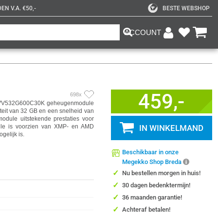
N V.A. €50,-
BESTE WEBSHOP
ACCOUNT
459,-
698x
 PVV532G600C30K geheugenmodule
eit van 32 GB en een snelheid van
odule uitstekende prestaties voor
ule is voorzien van XMP- en AMD
IN WINKELMAND
elijk is.
Beschikbaar in onze
Megekko Shop Breda
✓
Nu bestellen morgen in huis!
✓
30 dagen bedenktermijn!
✓
36 maanden garantie!
✓
Achteraf betalen!