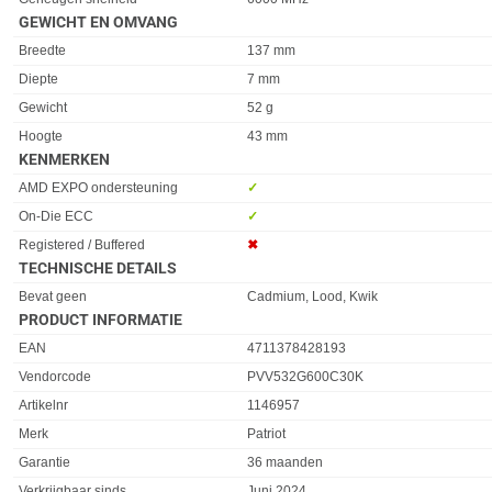
GEWICHT EN OMVANG
Eigenschap
Waarde
Breedte
137 mm
Diepte
7 mm
Gewicht
52 g
Hoogte
43 mm
KENMERKEN
Eigenschap
Waarde
AMD EXPO ondersteuning
✓︎
On-Die ECC
✓︎
Registered / Buffered
✖︎
TECHNISCHE DETAILS
Eigenschap
Waarde
Bevat geen
Cadmium, Lood, Kwik
PRODUCT INFORMATIE
EAN
4711378428193
Vendorcode
PVV532G600C30K
Artikelnr
1146957
Merk
Patriot
Garantie
36 maanden
Verkrijgbaar sinds
Juni 2024