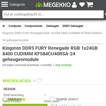
Categorie
Computer
Componenten
Geheugen
DDR5 Geheugen
Kingston DDR5 FURY Renegade RGB 1x24GB 8400 CUDIMM KF584CU40RSA-
24 geheugenmodule
Kingston DDR5 FURY Renegade RGB 1x24GB
8400 CUDIMM KF584CU40RSA-24
geheugenmodule
Uit eigen voorraad leverbaar. Levertijd:
1 dag (vrijdag)
SPECIFICATIES
2x
DESIGN
Eigenschap
Waarde
RGB verlichting
✓︎
COMBINEER
Meldingen
Vergelijk product
Kleur Product
Zilver, Zwart