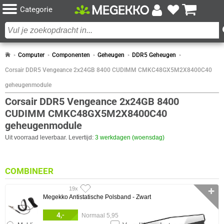
Categorie
Computer
Componenten
Geheugen
DDR5 Geheugen
Corsair DDR5 Vengeance 2x24GB 8400 CUDIMM CMKC48GX5M2X8400C40
geheugenmodule
Corsair DDR5 Vengeance 2x24GB 8400
CUDIMM CMKC48GX5M2X8400C40
geheugenmodule
Uit voorraad leverbaar. Levertijd:
3 werkdagen (woensdag)
COMBINEER
19x
✛
Megekko Antistatische Polsband - Zwart
4,-
Normaal 5,95