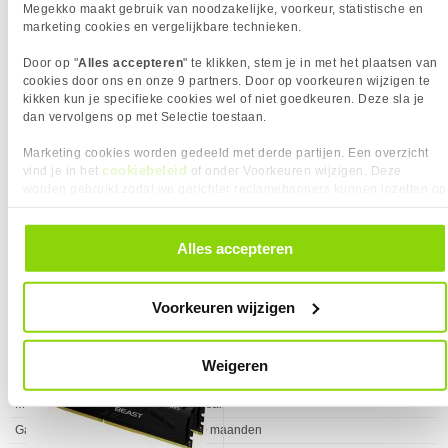
Geheugenlayout
2 x 24 GB
geheugenmodule
geheugenmodule
Megekko maakt gebruik van noodzakelijke, voorkeur, statistische en
CUDIMM
✓︎
marketing cookies en vergelijkbare technieken.
Intel XMP ondersteuning
✓︎
Intel XMP ondersteuning
✓︎
Geheugen capaciteit
48 GB
Door op "
Alles accepteren
" te klikken, stem je in met het plaatsen van
Verkrijgbaar sinds
November 2024
cookies door ons en onze 9 partners. Door op voorkeuren wijzigen te
Geheugen Type
DDR5
EAN
840440495765
kikken kun je specifieke cookies wel of niet goedkeuren. Deze sla je
Geheugen snelheid
8400 MHz
Vendorcode
CMKC48GX5M2X8400C40
dan vervolgens op met Selectie toestaan.
SPD profiel
✓︎
Garantie
120 maanden
Marketing cookies worden gedeeld met derde partijen. Een overzicht
GEWICHT EN OMVANG
cookiebeleid
vind je in het
of onder Voorkeuren wijzigen. Deze
Eigenschap
Waarde
999,-
969,-
Gewicht
130 g
worden gebruikt zodat we gerichter reclamebanners kunnen inzetten op
Hoogte
35 mm
andere websites. In onze cookievoorkeuren vind je een overzicht van
alle cookies. Je kunt je gegeven toestemming altijd intrekken, dit doe je
KENMERKEN
Vergelijk product
Vergelijk product
door in de footer van onze website te klikken op ‘Cookievoorkeuren’
Alles accepteren
Eigenschap
Waarde
AMD EXPO ondersteuning
✖︎
onder het kopje ‘Mijn gegevens’.
Kingston DDR5 FURY Beast 2x16GB
Registered / Buffered
✖︎
5600 KF556C40BBK2-32
PRODUCT INFORMATIE
Voorkeuren wijzigen
geheugenmodule
EAN
840440495765
Vendorcode
CMKC48GX5M2X8400C40
Weigeren
Artikelnr
966563
Merk
Corsair
Garantie
120 maanden