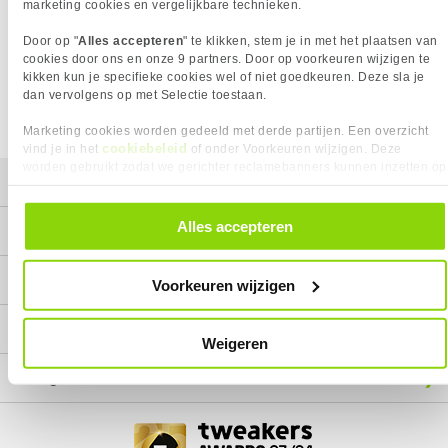
Het product dat je zocht is helaas niet meer beschikbaar.
marketing cookies en vergelijkbare technieken.
Wij doen ons uiterste best om al onze producten zo lang
Door op "
Alles accepteren
" te klikken, stem je in met het plaatsen van
mogelijk leverbaar te houden.
Helaas is dit product op dit
cookies door ons en onze 9 partners. Door op voorkeuren wijzigen te
moment bij geen van onze leveranciers leverbaar.
kikken kun je specifieke cookies wel of niet goedkeuren. Deze sla je
dan vervolgens op met Selectie toestaan.
We helpen je graag met een ander product uit de categorie
Inktcartridges.
Marketing cookies worden gedeeld met derde partijen. Een overzicht
cookiebeleid
vind je in het
of onder Voorkeuren wijzigen. Deze
worden gebruikt zodat we gerichter reclamebanners kunnen inzetten op
Mijn gegevens
andere websites. In onze cookievoorkeuren vind je een overzicht van
alle cookies. Je kunt je gegeven toestemming altijd intrekken, dit doe je
door in de footer van onze website te klikken op ‘Cookievoorkeuren’
Alles accepteren
Service
onder het kopje ‘Mijn gegevens’.
Contact
Voorkeuren wijzigen
Megekko
Weigeren
Categorieën