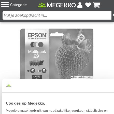
Categorie
EPSON CLARIA HOME MULTIPACK 29 BK/C/M/Y T
Cookies op Megekko.
2986
Megekko maakt gebruik van noodzakelijke, voorkeur, statistische en