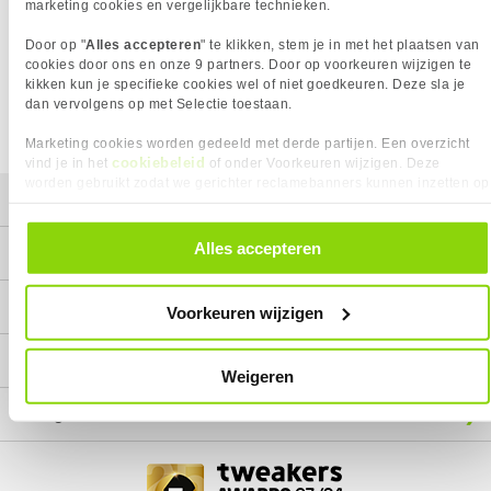
Het product dat je zocht is helaas niet meer beschikbaar.
marketing cookies en vergelijkbare technieken.
Wij doen ons uiterste best om al onze producten zo lang
Door op "
Alles accepteren
" te klikken, stem je in met het plaatsen van
mogelijk leverbaar te houden.
Helaas is dit product op dit
cookies door ons en onze 9 partners. Door op voorkeuren wijzigen te
moment bij geen van onze leveranciers leverbaar.
kikken kun je specifieke cookies wel of niet goedkeuren. Deze sla je
dan vervolgens op met Selectie toestaan.
We helpen je graag met een ander product uit de categorie
Inktcartridges.
Marketing cookies worden gedeeld met derde partijen. Een overzicht
cookiebeleid
vind je in het
of onder Voorkeuren wijzigen. Deze
worden gebruikt zodat we gerichter reclamebanners kunnen inzetten op
Mijn gegevens
andere websites. In onze cookievoorkeuren vind je een overzicht van
alle cookies. Je kunt je gegeven toestemming altijd intrekken, dit doe je
door in de footer van onze website te klikken op ‘Cookievoorkeuren’
Alles accepteren
Service
onder het kopje ‘Mijn gegevens’.
Contact
Voorkeuren wijzigen
Megekko
Weigeren
Categorieën