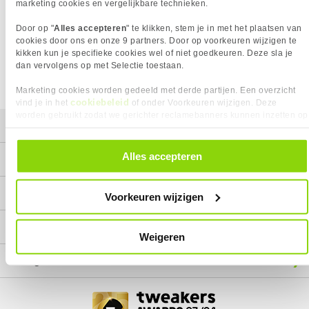
Het product dat je zocht is helaas niet meer beschikbaar.
marketing cookies en vergelijkbare technieken.
Wij doen ons uiterste best om al onze producten zo lang
Door op "
Alles accepteren
" te klikken, stem je in met het plaatsen van
mogelijk leverbaar te houden.
Helaas is dit product op dit
cookies door ons en onze 9 partners. Door op voorkeuren wijzigen te
moment bij geen van onze leveranciers leverbaar.
kikken kun je specifieke cookies wel of niet goedkeuren. Deze sla je
dan vervolgens op met Selectie toestaan.
We helpen je graag met een ander product uit de categorie
Inktcartridges.
Marketing cookies worden gedeeld met derde partijen. Een overzicht
cookiebeleid
vind je in het
of onder Voorkeuren wijzigen. Deze
worden gebruikt zodat we gerichter reclamebanners kunnen inzetten op
Mijn gegevens
andere websites. In onze cookievoorkeuren vind je een overzicht van
alle cookies. Je kunt je gegeven toestemming altijd intrekken, dit doe je
door in de footer van onze website te klikken op ‘Cookievoorkeuren’
Alles accepteren
Service
onder het kopje ‘Mijn gegevens’.
Contact
Voorkeuren wijzigen
Megekko
Weigeren
Categorieën