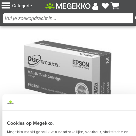
Categorie
EPSON C13S020691 INKTCARTRIDGE 1 STUK(S)
Cookies op Megekko.
ORIGINEEL MAGENTA
Megekko maakt gebruik van noodzakelijke, voorkeur, statistische en