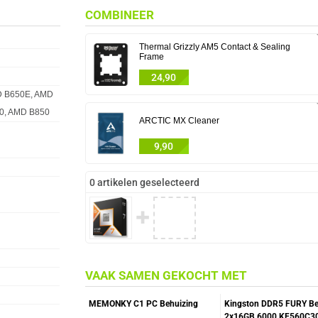
COMBINEER
Thermal Grizzly AM5 Contact & Sealing
Frame
24,90
D B650E, AMD
0, AMD B850
ARCTIC MX Cleaner
9,90
0 artikelen geselecteerd
✚
VAAK SAMEN GEKOCHT MET
MEMONKY C1 PC Behuizing
Kingston DDR5 FURY Be
2x16GB 6000 KF560C3