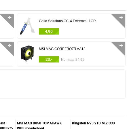
✛
✛
Gelid Solutions GC-4 Extreme - 1GR
4,90
✛
✛
MSI MAG COREFROZR AA13
23,-
Normaal 24,95
ast
MSI MAG B850 TOMAHAWK
Kingston NV3 2TB M.2 SSD
0BBEK2-
WIFI moederbord