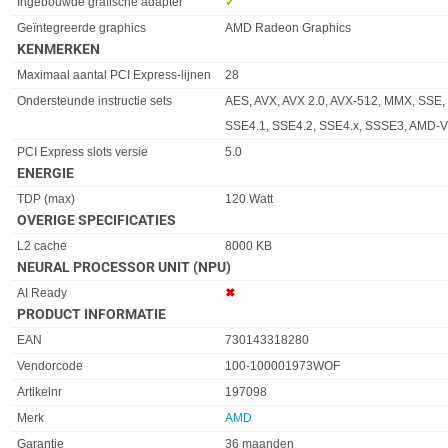
Ingebouwde grafische adapter
✓︎
Geïntegreerde graphics
AMD Radeon Graphics
KENMERKEN
Eigenschap
Waarde
Maximaal aantal PCI Express-lijnen
28
Ondersteunde instructie sets
AES, AVX, AVX 2.0, AVX-512, MMX, SSE,
SSE4.1, SSE4.2, SSE4.x, SSSE3, AMD-V
PCI Express slots versie
5.0
ENERGIE
Eigenschap
Waarde
TDP (max)
120 Watt
OVERIGE SPECIFICATIES
Eigenschap
Waarde
L2 cache
8000 KB
NEURAL PROCESSOR UNIT (NPU)
Eigenschap
Waarde
AI Ready
✖︎
PRODUCT INFORMATIE
EAN
730143318280
Vendorcode
100-100001973WOF
Artikelnr
197098
Merk
AMD
Garantie
36 maanden