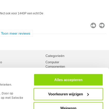
rfect ook voor 1440P een echt De
Toon meer reviews
Categorieën
ko
Computer
Componenten
inglist
Randapparatuur
oorwaarden
Kabels
Alles accepteren
 verzending
Netwerk
Laptops
chnieken.
n
Gaming laptops
PC Systemen
s. Door op
Voorkeuren wijzigen
cademy
Monitoren
 op met Selectie
tlights
Megekko fanshop
utube
Weigeren