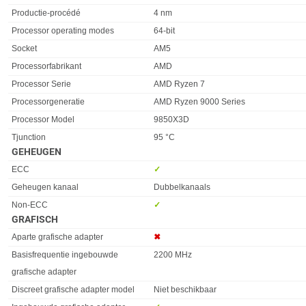
Productie-procédé
4 nm
Processor operating modes
64-bit
Socket
AM5
Processorfabrikant
AMD
Processor Serie
AMD Ryzen 7
Processorgeneratie
AMD Ryzen 9000 Series
Processor Model
9850X3D
Tjunction
95 °C
GEHEUGEN
Eigenschap
Waarde
ECC
✓︎
Geheugen kanaal
Dubbelkanaals
Non-ECC
✓︎
GRAFISCH
Eigenschap
Waarde
Aparte grafische adapter
✖︎
Basisfrequentie ingebouwde
2200 MHz
grafische adapter
Discreet grafische adapter model
Niet beschikbaar