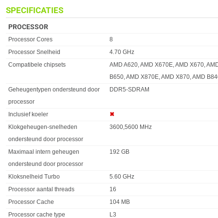
SPECIFICATIES
PROCESSOR
Eigenschap
Waarde
Processor Cores
8
Processor Snelheid
4.70 GHz
Compatibele chipsets
AMD A620, AMD X670E, AMD X670, AM
B650, AMD X870E, AMD X870, AMD B84
Geheugentypen ondersteund door
DDR5-SDRAM
processor
Inclusief koeler
✖︎
Klokgeheugen-snelheden
3600,5600 MHz
ondersteund door processor
Maximaal intern geheugen
192 GB
ondersteund door processor
Kloksnelheid Turbo
5.60 GHz
Processor aantal threads
16
Processor Cache
104 MB
Processor cache type
L3