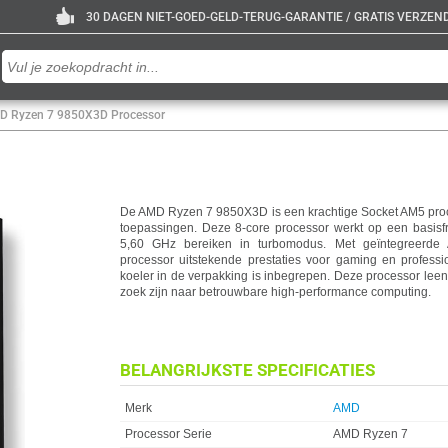
30 DAGEN NIET-GOED-GELD-TERUG-GARANTIE / GRATIS VERZENDE
D Ryzen 7 9850X3D Processor
De AMD Ryzen 7 9850X3D is een krachtige Socket AM5 pro
toepassingen. Deze 8-core processor werkt op een basisf
5,60 GHz bereiken in turbomodus. Met geïntegreerd
processor uitstekende prestaties voor gaming en professi
koeler in de verpakking is inbegrepen. Deze processor leent
zoek zijn naar betrouwbare high-performance computing.
BELANGRIJKSTE SPECIFICATIES
Eigenschap
Waarde
Merk
AMD
Processor Serie
AMD Ryzen 7