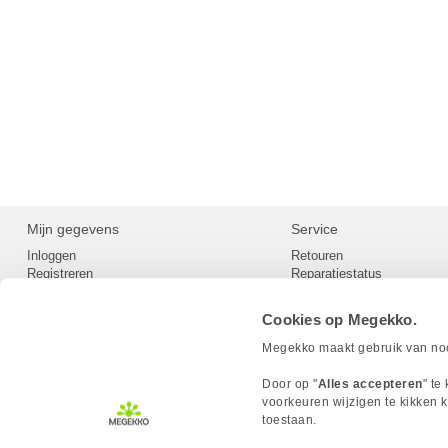
Mijn gegevens
Service
Inloggen
Retouren
Registreren
Reparatiestatus
Privacy
Servicepunt
Cookievoorkeuren
Europees Herroepingsformu
Cookies op Megekko.
Herroepingsrecht
Betaalmethoden
Megekko maakt gebruik van nood
Scrapers / Crawlers beleid
Megekko builds
Door op "
Alles accepteren
" te
Toegankelijkheid
voorkeuren wijzigen te kikken k
toestaan.