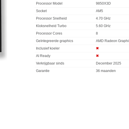
Processor Model
9850X3D
Socket
AM5
Processor Snelheid
4.70 GHz
Kloksnelheid Turbo
5.60 GHz
Processor Cores
8
Geïntegreerde graphics
AMD Radeon Graphi
Inclusief koeler
✖︎
AI Ready
✖︎
Verkrijgbaar sinds
December 2025
Garantie
36 maanden