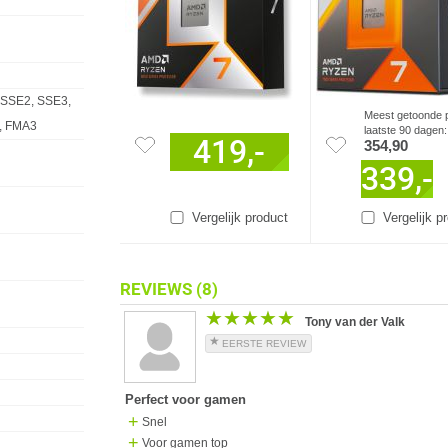
 SSE2, SSE3,
Meest getoonde p
, FMA3
laatste 90 dagen:
419,-
354,90
339,-
Vergelijk product
Vergelijk p
REVIEWS
(8)
★★★★★
★★★★★
Tony van der Valk
EERSTE REVIEW
Perfect voor gamen
Snel
Voor gamen top