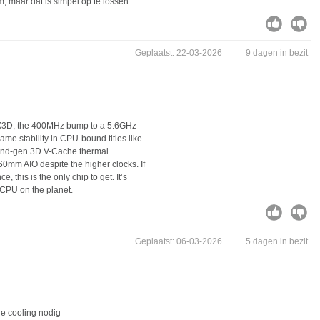
m, maar dat is simpel op te lossen.
Geplaatst: 22-03-2026
9 dagen in bezit
0X3D, the 400MHz bump to a 5.6GHz
me stability in CPU-bound titles like
 2nd-gen 3D V-Cache thermal
60mm AIO despite the higher clocks. If
 this is the only chip to get. It’s
 CPU on the planet.
Geplaatst: 06-03-2026
5 dagen in bezit
e cooling nodig