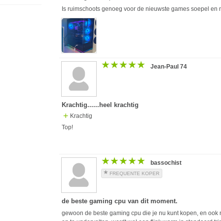
Is ruimschoots genoeg voor de nieuwste games soepel en m
★★★★★
★★★★★
Jean-Paul 74
Krachtig......heel krachtig
Krachtig
Top!
★★★★★
★★★★★
bassochist
FREQUENTE KOPER
de beste gaming cpu van dit moment.
gewoon de beste gaming cpu die je nu kunt kopen, en ook 