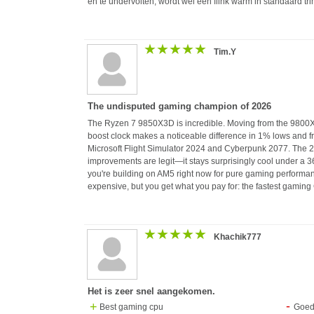
en te undervolten, wordt wel een flink warm in standaard tri
★★★★★
★★★★★
Tim.Y
The undisputed gaming champion of 2026
The Ryzen 7 9850X3D is incredible. Moving from the 980
boost clock makes a noticeable difference in 1% lows and fra
Microsoft Flight Simulator 2024 and Cyberpunk 2077. The
improvements are legit—it stays surprisingly cool under a 3
you're building on AM5 right now for pure gaming performance,
expensive, but you get what you pay for: the fastest gaming
★★★★★
★★★★★
Khachik777
Het is zeer snel aangekomen.
Best gaming cpu
Goed