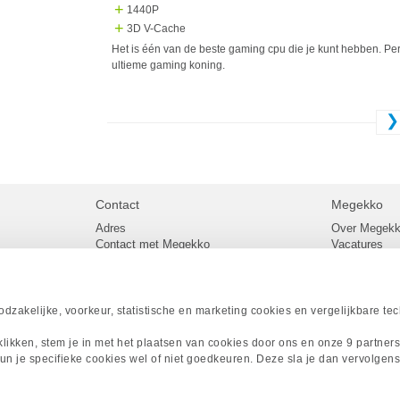
1440P
3D V-Cache
Het is één van de beste gaming cpu die je kunt hebben. Pe
ultieme gaming koning.
❯
Contact
Megekko
Adres
Over Megek
Contact met Megekko
Vacatures
Veelgestelde vragen
Megekko mail
lier
Klachtenprocedure
Algemene v
Openingstijden Megekko Shop
Levertijd en
Sitemap
zakelijke, voorkeur, statistische en marketing cookies en vergelijkbare te
Onze merke
Acties
 klikken, stem je in met het plaatsen van cookies door ons en onze 9 partner
Megekko A
un je specifieke cookies wel of niet goedkeuren. Deze sla je dan vervolgens
Megekko Spo
Megekko Yo