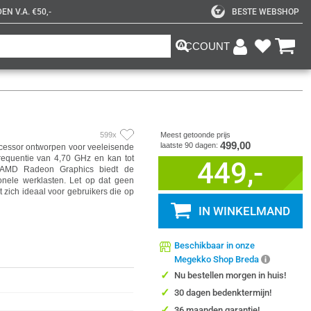
N V.A. €50,-
BESTE WEBSHOP
ACCOUNT
599x
Meest getoonde prijs
499,00
laatste 90 dagen:
cessor ontworpen voor veeleisende
requentie van 4,70 GHz en kan tot
449,-
e AMD Radeon Graphics biedt de
onele werklasten. Let op dat geen
 zich ideaal voor gebruikers die op
IN WINKELMAND
Beschikbaar in onze
Megekko Shop Breda
✓
Nu bestellen morgen in huis!
✓
30 dagen bedenktermijn!
✓
36 maanden garantie!