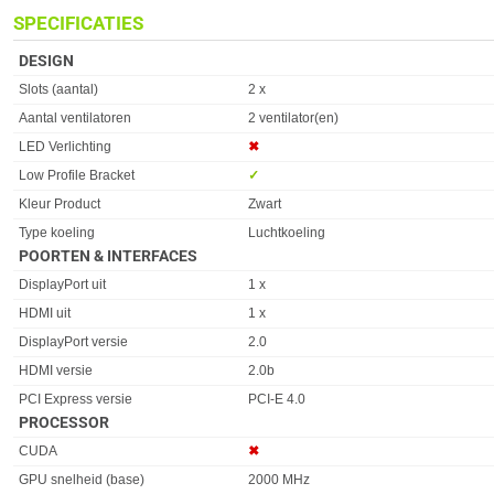
SPECIFICATIES
DESIGN
Eigenschap
Waarde
Slots (aantal)
2 x
Aantal ventilatoren
2 ventilator(en)
LED Verlichting
✖︎
Low Profile Bracket
✓︎
Kleur Product
Zwart
Type koeling
Luchtkoeling
POORTEN & INTERFACES
Eigenschap
Waarde
DisplayPort uit
1 x
HDMI uit
1 x
DisplayPort versie
2.0
HDMI versie
2.0b
PCI Express versie
PCI-E 4.0
PROCESSOR
Eigenschap
Waarde
CUDA
✖︎
GPU snelheid (base)
2000 MHz