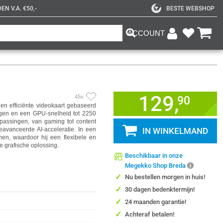
N V.A. €50,-
BESTE WEBSHOP
ACCOUNT
129,
45x
90
en efficiënte videokaart gebaseerd
ugen en een GPU-snelheid tot 2250
passingen, van gaming tot content
eavanceerde AI-acceleratie. In een
IN WINKELMAND
men, waardoor hij een flexibele en
e grafische oplossing.
Beschikbaar in onze
Megekko Shop Breda
✓
Nu bestellen morgen in huis!
✓
30 dagen bedenktermijn!
✓
24 maanden garantie!
✓
Achteraf betalen!