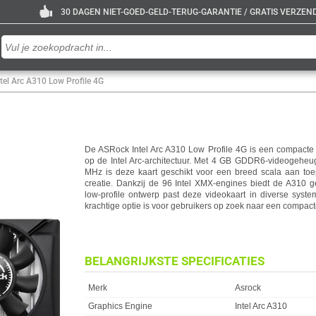
30 DAGEN NIET-GOED-GELD-TERUG-GARANTIE / GRATIS VERZENDE
tel Arc A310 Low Profile 4G
De ASRock Intel Arc A310 Low Profile 4G is een compacte 
op de Intel Arc-architectuur. Met 4 GB GDDR6-videogehe
MHz is deze kaart geschikt voor een breed scala aan toe
creatie. Dankzij de 96 Intel XMX-engines biedt de A310 g
low-profile ontwerp past deze videokaart in diverse syste
krachtige optie is voor gebruikers op zoek naar een compact
BELANGRIJKSTE SPECIFICATIES
Eigenschap
Waarde
Merk
Asrock
Graphics Engine
Intel Arc A310