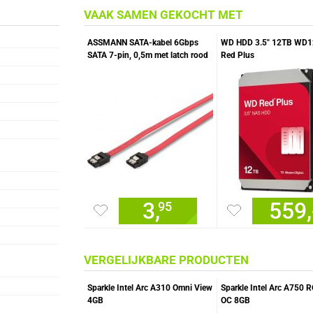
VAAK SAMEN GEKOCHT MET
ASSMANN SATA-kabel 6Gbps
WD HDD 3.5" 12TB WD
SATA 7-pin, 0,5m met latch rood
Red Plus
3,
559,
95
VERGELIJKBARE PRODUCTEN
Sparkle Intel Arc A310 Omni View
Sparkle Intel Arc A750 
4GB
OC 8GB