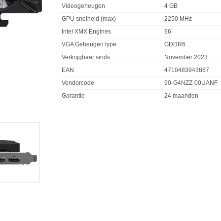
Videogeheugen
4 GB
GPU snelheid (max)
2250 MHz
Intel XMX Engines
96
VGA Geheugen type
GDDR6
Verkrijgbaar sinds
November 2023
EAN
4710483943867
Vendorcode
90-G4NZZ-00UANF
Garantie
24 maanden