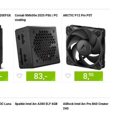
120EFGX
Corsair RM650e 2025 PSU / PC
ARCTIC P12 Pro PST
voeding
-
83,-
8,
90
ROC Luna
Sparkle Intel Arc A380 ELF 6GB
ASRock Intel Arc Pro B60 Creator
24G