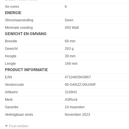
Xe-cores
6
ENERGIE
Eigenschap
Waarde
Stroomaansluiting
Geen
Minimale voeding
450 Watt
GEWICHT EN OMVANG
Eigenschap
Waarde
Breedte
69 mm
Gewicht
263 g
Hoogte
39 mm
Lengte
169 mm
PRODUCT INFORMATIE
EAN
4710483943867
Vendorcode
90-G4NZZ-00UANF
Artikelnr
310943
Merk
ASRock
Garantie
24 maanden
Verkrijgbaar sinds
November 2023
⚑ Fout melden