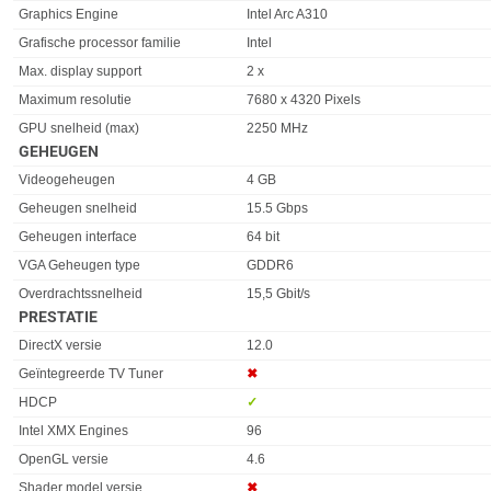
Graphics Engine
Intel Arc A310
Grafische processor familie
Intel
Max. display support
2 x
Maximum resolutie
7680 x 4320 Pixels
GPU snelheid (max)
2250 MHz
GEHEUGEN
Eigenschap
Waarde
Videogeheugen
4 GB
Geheugen snelheid
15.5 Gbps
Geheugen interface
64 bit
VGA Geheugen type
GDDR6
Overdrachtssnelheid
15,5 Gbit/s
PRESTATIE
Eigenschap
Waarde
DirectX versie
12.0
Geïntegreerde TV Tuner
✖︎
HDCP
✓︎
Intel XMX Engines
96
OpenGL versie
4.6
Shader model versie
✖︎